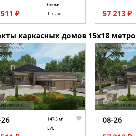
блоки
 511 ₽
57 213 ₽
1 этаж
кты каркасных домов 15x18 метро
-26
08-26
147.3 м²
LVL