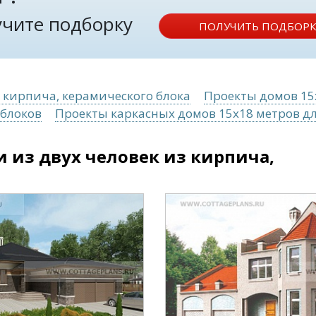
лучите подборку
ПОЛУЧИТЬ ПОДБОРК
з кирпича, керамического блока
Проекты домов 15
облоков
Проекты каркасных домов 15x18 метров дл
 из двух человек из кирпича,