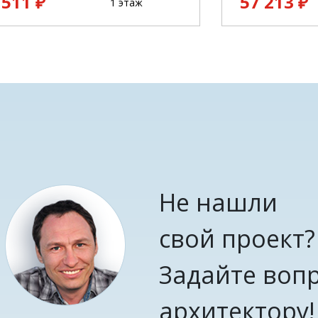
 511 ₽
57 213 ₽
1 этаж
Не нашли
свой проект?
Задайте воп
архитектору!