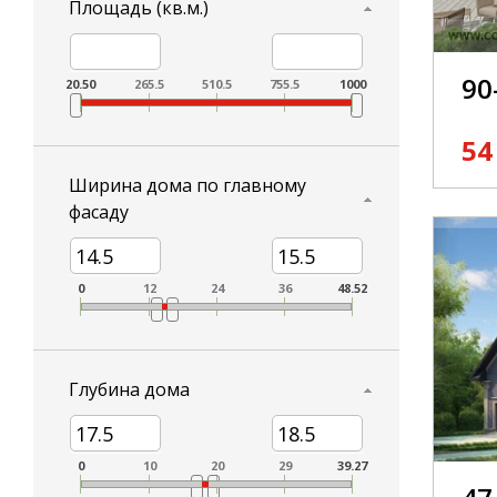
Площадь (кв.м.)
90
20.50
265.5
510.5
755.5
1000
54
Ширина дома по главному
фасаду
0
12
24
36
48.52
Глубина дома
0
10
20
29
39.27