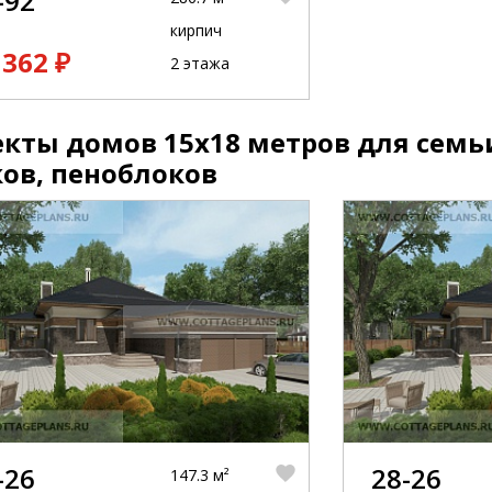
-92
кирпич
 362 ₽
2 этажа
кты домов 15x18 метров для семь
ов, пеноблоков
-26
28-26
147.3 м²