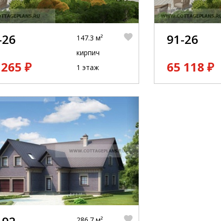
-26
91-26
147.3 м²
кирпич
 265 ₽
65 118 ₽
1 этаж
286.7 м²