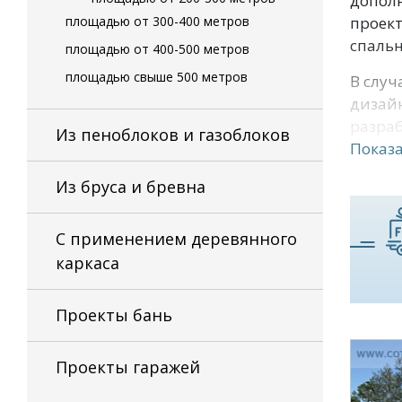
дополн
площадью от 300-400 метров
проект
спальн
площадью от 400-500 метров
площадью свыше 500 метров
В случ
дизайн
разраб
Из пеноблоков и газоблоков
Показа
Здесь 
класси
Из бруса и бревна
или во
С применением деревянного
В любо
каркаса
несущи
телефо
Проекты бань
Наши 
Проекты гаражей