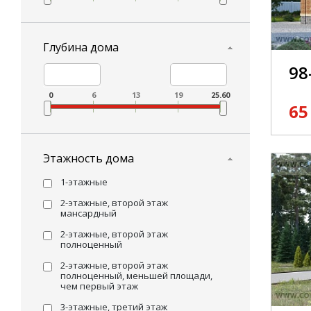
При
Глубина дома
98
0
6
13
19
25.60
65
Этажность дома
1-этажные
2-этажные, второй этаж
мансардный
2-этажные, второй этаж
полноценный
2-этажные, второй этаж
полноценный, меньшей площади,
чем первый этаж
3-этажные, третий этаж