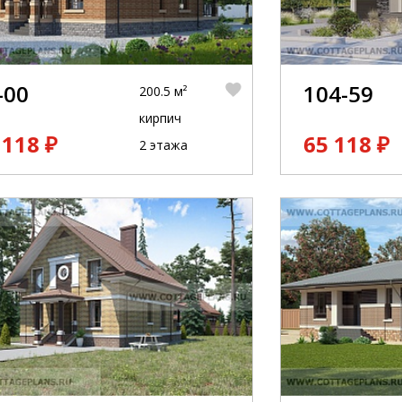
 необходимости, подбираем строительную подряд
Проекты домов нашего катал
Выборка проектов домов и ус
-00
104-59
200.5 м²
кирпич
 118 ₽
65 118 ₽
2 этажа