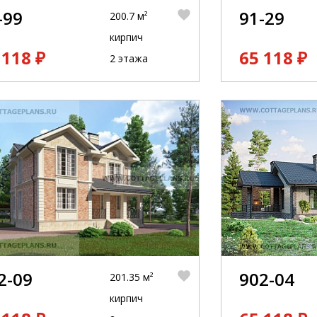
-99
91-29
200.7 м²
кирпич
 118 ₽
65 118 ₽
2 этажа
2-09
902-04
201.35 м²
кирпич