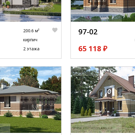
ную организацию.
ога, которые мы можем предложить Вам бес
ловия Акции на этой странице.
97-02
200.6 м²
кирпич
65 118 ₽
2 этажа