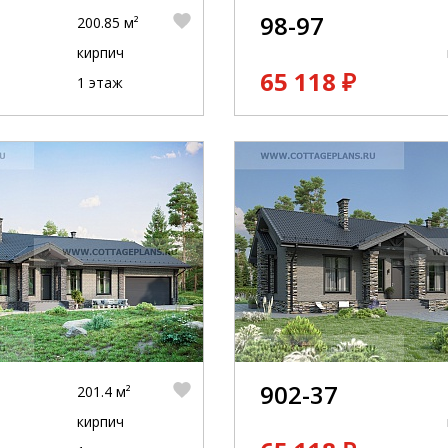
98-97
200.85 м²
кирпич
65 118 ₽
1 этаж
902-37
201.4 м²
кирпич