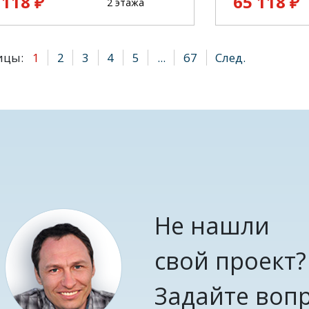
 118 ₽
65 118 ₽
2 этажа
ицы:
1
2
3
4
5
...
67
След.
Не нашли
свой проект?
Задайте воп