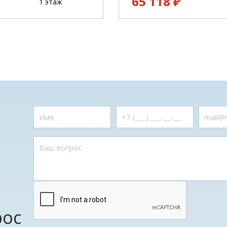
65 118 ₽
1 этаж
рос