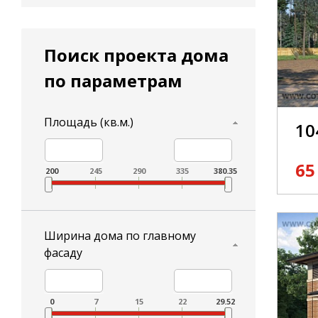
Бес
эко
Поиск проекта дома
мат
Рез
по параметрам
Мы 
150
Площадь (кв.м.)
10
Дор
Дор
65
наш
200
245
290
335
380.35
Мы 
обр
Сам
Ширина дома по главному
под
фасаду
Бес
Осу
0
7
15
22
29.52
Осу