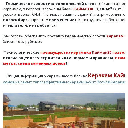
Термическое сопротивление внешней стены
, облицованной
2
кирпичом, в которой заложены блоки
Кайман30
-
3,736 м
*С/Вт
. Э
удовлетворяет СНиП "Тепловая защита зданий", например, для го
Новосибирск
. При этом
применение
в конструкции слабого звена
утеплителя, не требуется
.
Мы готовы обеспечить поставку керамических блоков
Керакам К
ближнего зарубежья.
Технологические
преимущества керамики
Кайман30
позвол
отвечающее всем строительным нормам и правилам,
с сам
метра, среди каменных домов
!
Керакам Кайм
Общая информация о керамических блоках
домов из самых теплоэффективных керамических блоков Керакам 