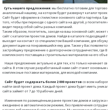
Суть нашего предложения
: мы бесплатно готовим для торговой
аналогичный нашему, на котором будет развернут каталог проект
Сайт будет оформлен в стилистике основного сайта партнёра. Ед
того, чтобы при переходе с одного сайта на другой, у посетителя 
видит перед собой сайты разных компаний.
Таким образом, посетитель, заходя на ваш основной сайт, может 
сайт с каталогом проектов домов. Найдя в каталоге подходящий п
выходит на контакт со специалистом Вашей компании, для обсужд
документации на понравившийся ему дом. Также у Вас появляется
застройщику предложение о долгосрочном сотрудничестве, где В
комплексного поставщика строительных материалов на его объект
Наше предложение актуально и для тех, кто только начинает свой
сайта. В этом случае разработанный нами сайт станет основным и
комплексные поставки материалов, для молодой компании.
Сайт будет содержать более
2 000 проектов
со всем набором
найти свой проект дома. Каждый проект дома будет иметь уникал
сайта займёт от 7 до 10 рабочих дней.
Изменения по размещённым ранее проектам домов и загрузка но
ежедневно в автоматическом режиме, без привлечения сотрудник
каталог добавляются 6 новых проектов. Мы постоянно работаем 