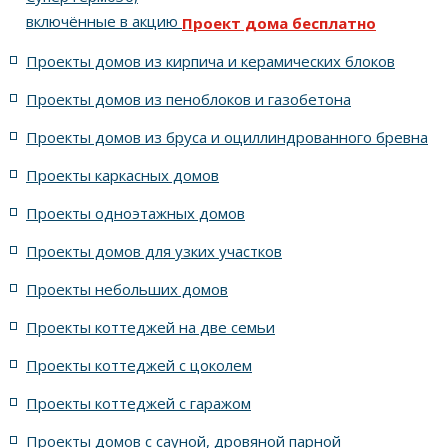
включённые в акцию
Проект дома бесплатно
5 спален с цоколем и террасой
Проекты домов из кирпича и керамических блоков
4 спальни с цоколем габариты 10 на 15
Проекты домов из пеноблоков и газобетона
Проекты домов из бруса и оциллиндрованного бревна
7 спален с крышей шале
5 спален и террасой
Проекты каркасных домов
жилых в стиле Райта с 5 комнатами
Проекты одноэтажных домов
жилых в английском стиле
Проекты домов для узких участков
Проекты небольших домов
жилых в современном стиле с террасой
Проекты коттеджей на две семьи
жилых в стиле Райта с террасой
жилых с террасой
Проекты коттеджей с цоколем
Проекты коттеджей с гаражом
с террасой и 6 комнатами
Проекты домов с сауной, дровяной парной