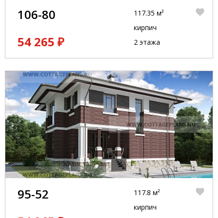
106-80
117.35 м²
кирпич
54 265 ₽
2 этажа
95-52
117.8 м²
кирпич