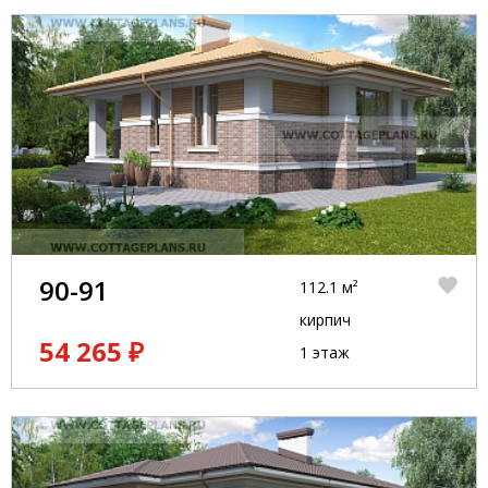
90-91
112.1 м²
кирпич
54 265 ₽
1 этаж