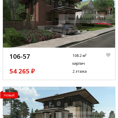
106-57
108.2 м²
кирпич
54 265 ₽
2 этажа
Новый