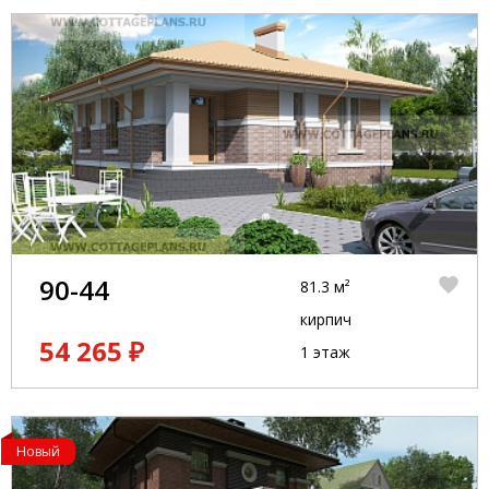
90-44
81.3 м²
кирпич
54 265 ₽
1 этаж
Новый