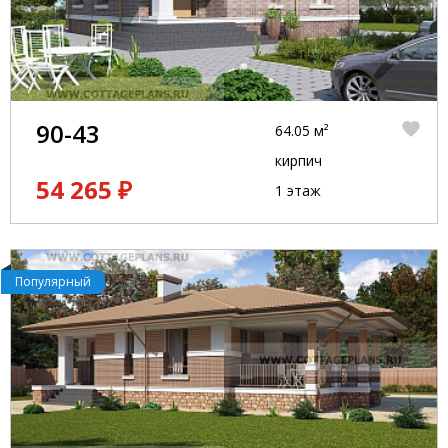
90-43
64.05 м²
кирпич
54 265 ₽
1 этаж
Популярный