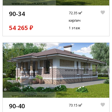
90-34
72.35 м²
кирпич
54 265 ₽
1 этаж
90-40
73.15 м²