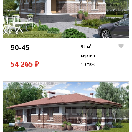
90-45
99 м²
кирпич
54 265 ₽
1 этаж