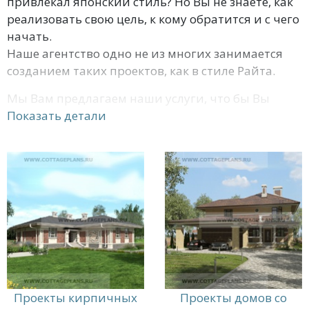
привлекал японский стиль? Но Вы не знаете, как
реализовать свою цель, к кому обратится и с чего
начать.
Наше агентство одно не из многих занимается
созданием таких проектов, как в стиле Райта.
Мы Вам предлагаем наши услуги, что бы Вы
реализовали все свои несбыточные желания в
Показать детали
создании дома своей мечты.
Первое что мы можем предложить это уже
готовые проекты домов в стиле Райта. Которые
Вы сможете просмотреть в наших каталогах. К
тому же Вы не только сможете просмотреть
проекты на фотографиях. Но и в видеороликах, в
3D формате и уже построенные дома на
земельных участках. Где Вы сможете внести
изменения с нашими архитекторами, если это
Проекты кирпичных
Проекты домов со
потребуется.