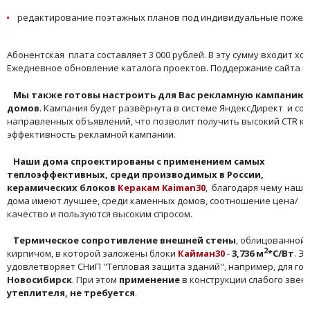
редактирование поэтажных планов под индивидуальные пожел
Абонентская плата составляет 3 000 рублей. В эту сумму входит хо
Ежедневное обновление каталога проектов. Поддержание сайта в 
Мы также готовы настроить для Вас рекламную кампанию 
домов
. Кампания будет развёрнута в системе ЯндексДирект и сод
направленных объявлений, что позволит получить высокий CTR ка
эффективность рекламной кампании.
Наши дома спроектированы с применением самых
теплоэффективных, среди производимых в России,
керамических блоков
Керакам Kaiman30
, благодаря чему наши
дома имеют лучшее, среди каменных домов, соотношение цена/
качество и пользуются высоким спросом.
Термическое сопротивление внешней стены
, облицованной
2
кирпичом, в которой заложены блоки
Кайман30
-
3,736 м
*С/Вт
. Э
удовлетворяет СНиП "Тепловая защита зданий", например, для го
Новосибирск
. При этом
применение
в конструкции слабого звена
утеплителя, не требуется
.