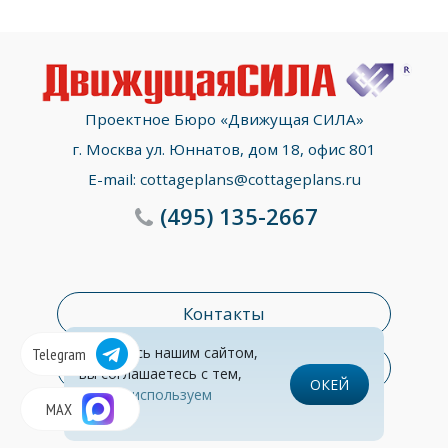
Проектное Бюро «Движущая СИЛА»
г. Москва ул. Юннатов, дом 18, офис 801
E-mail:
cottageplans@cottageplans.ru
(495)
135-2667
Контакты
Пользуясь нашим сайтом,
Telegram
Раздел консультаций
вы соглашаетесь с тем,
ОКЕЙ
что
мы используем
© Все права защищены
Обработка персональных данных
MAX
cookies