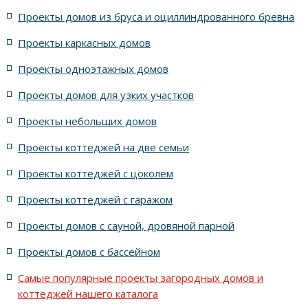
Проекты домов из бруса и оциллиндрованного бревна
7 спален с крышей шале
5 спален и террасой
Проекты каркасных домов
жилых в стиле Райта с 5 комнатами
Проекты одноэтажных домов
жилых в английском стиле
Проекты домов для узких участков
Проекты небольших домов
жилых в современном стиле с террасой
Проекты коттеджей на две семьи
жилых в стиле Райта с террасой
жилых с террасой
Проекты коттеджей с цоколем
Проекты коттеджей с гаражом
с террасой и 6 комнатами
Проекты домов с сауной, дровяной парной
с террасой, 5 комнатами и эркером
Проекты домов с бассейном
Самые популярные проекты загородных домов и
коттеджей нашего каталога