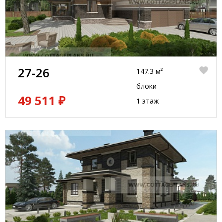
27-26
147.3 м²
блоки
49 511 ₽
1 этаж