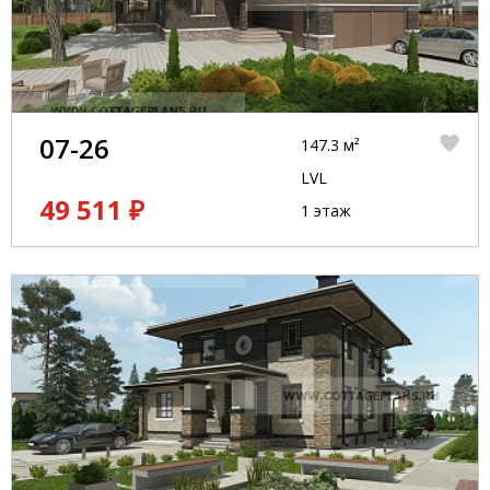
07-26
147.3 м²
LVL
49 511 ₽
1 этаж