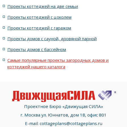
Проекты коттеджей на две семьи
с большим первым этажом и маленьким вторым этажом
Проекты коттеджей с цоколем
Проекты коттеджей с гаражом
с площадью от 450 м2
Проекты домов с сауной, дровяной парной
со вторым этажом меньшей площади
Проекты домов с бассейном
с 5-ю спальнями на втором этаже
Самые популярные проекты загородных домов и
коттеджей нашего каталога
с кухней в центре дома
с площадью от 150 м2
из кирпича Алларт (Петровский Кирпич)
Проектное Бюро «Движущая СИЛА»
г. Москва ул. Юннатов, дом 18, офис 801
E-mail:
cottageplans@cottageplans.ru