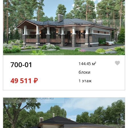
700-01
144.45 м²
блоки
49 511 ₽
1 этаж