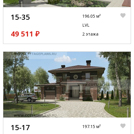
15-35
196.05 м²
LVL
49 511 ₽
2 этажа
15-17
197.15 м²