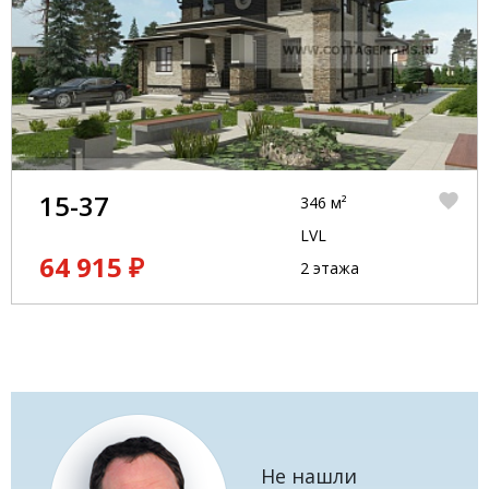
15-37
346 м²
LVL
64 915 ₽
2 этажа
Не нашли