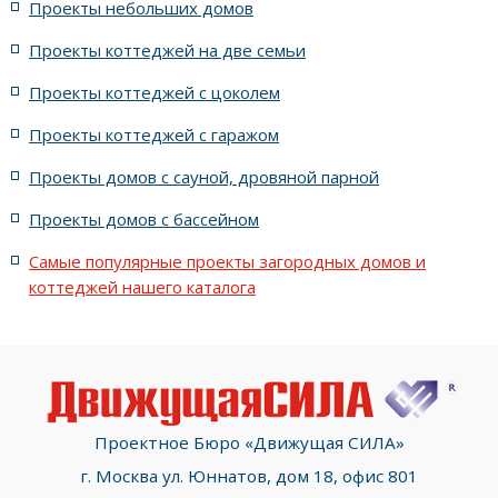
Проекты небольших домов
с площадью от 80 до 110 м2
из керамоблоков
Проекты коттеджей на две семьи
с навесом на 2 машины
с площадью от 100 м2
Проекты коттеджей с цоколем
Проекты коттеджей с гаражом
6x9 метров
с пристроенным гаражом
25x25 метров
Проекты домов с сауной, дровяной парной
с крышей - шатёр
с балконом
Проекты домов с бассейном
Проекты сблокированных домов
Самые популярные проекты загородных домов и
коттеджей нашего каталога
с площадью от 100 до 150 м2
с тремя одинаковыми спальнями
Проектное Бюро «Движущая СИЛА»
г. Москва ул. Юннатов, дом 18, офис 801