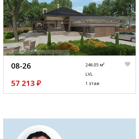
08-26
246.05 м²
LVL
57 213 ₽
1 этаж