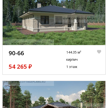
90-66
144.35 м²
кирпич
54 265 ₽
1 этаж