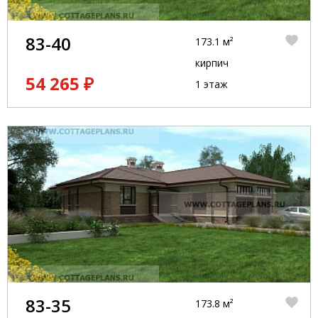
83-40
173.1 м²
кирпич
54 265 ₽
1 этаж
83-35
173.8 м²