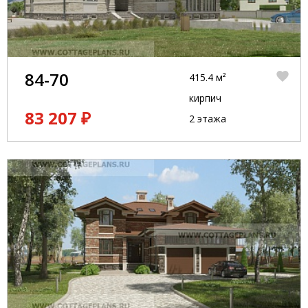
84-70
415.4 м²
кирпич
83 207 ₽
2 этажа