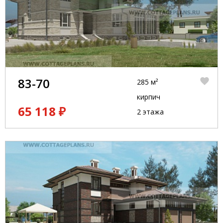
83-70
285 м²
кирпич
65 118 ₽
2 этажа