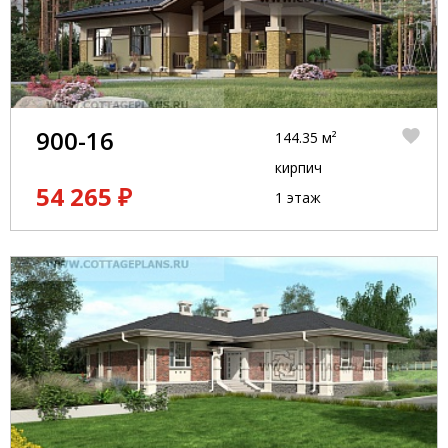
900-16
144.35 м²
кирпич
54 265 ₽
1 этаж