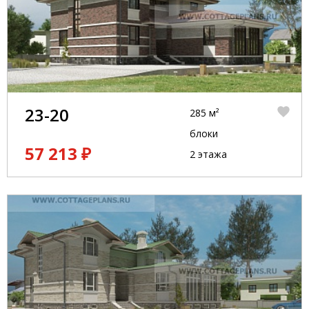
23-20
285 м²
блоки
57 213 ₽
2 этажа