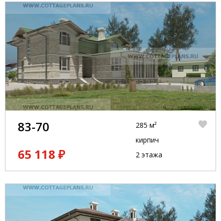
83-70
285 м²
кирпич
65 118 ₽
2 этажа