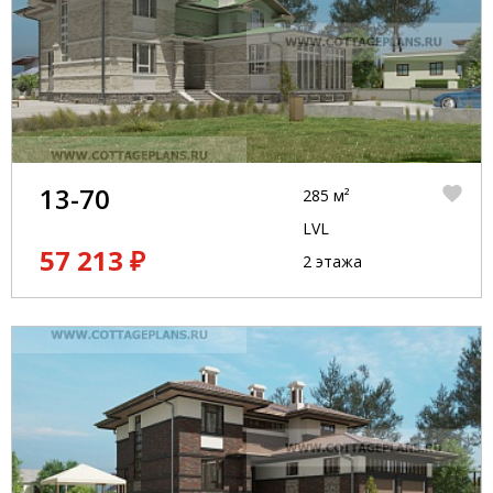
13-70
285 м²
LVL
57 213 ₽
2 этажа