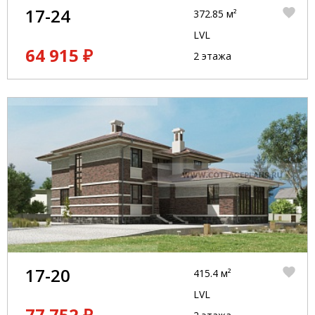
17-24
372.85 м²
LVL
64 915 ₽
2 этажа
17-20
415.4 м²
LVL
77 752 ₽