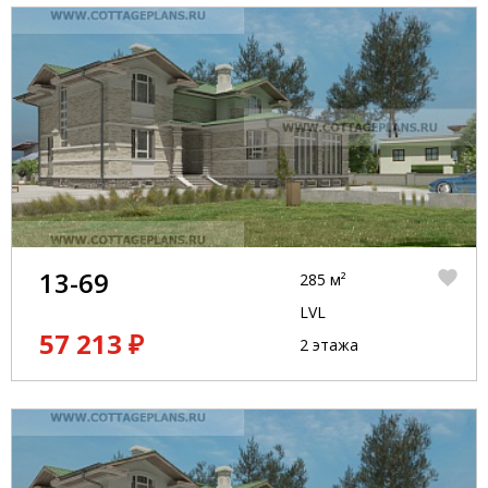
13-69
285 м²
LVL
57 213 ₽
2 этажа