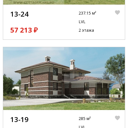
13-24
237.15 м²
LVL
57 213 ₽
2 этажа
13-19
285 м²
LVL