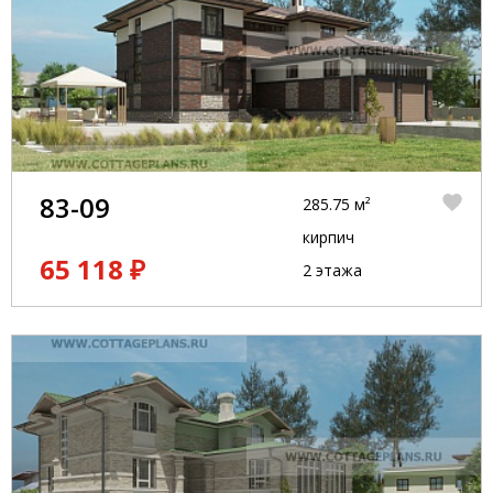
83-09
285.75 м²
кирпич
65 118 ₽
2 этажа