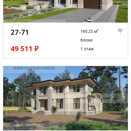
27-71
160.25 м²
блоки
49 511 ₽
1 этаж