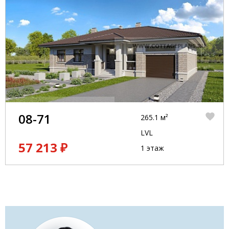
08-71
265.1 м²
LVL
57 213 ₽
1 этаж