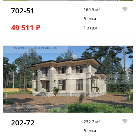
702-51
160.5 м²
блоки
49 511 ₽
1 этаж
202-72
232.7 м²
блоки