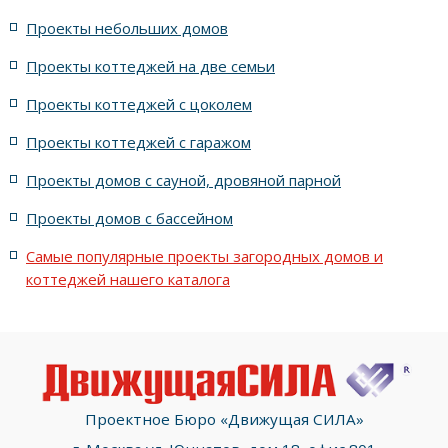
Проекты небольших домов
с 5-ю спальнями на втором этаже
с крышей - конверт
Проекты коттеджей на две семьи
с санузлом в спальне
Проекты всесезонных домов
Проекты коттеджей с цоколем
Проекты коттеджей с гаражом
с угловым крыльцом
с площадью от 200 до 300 м2
Проекты домов с сауной, дровяной парной
Проекты домов с бассейном
Самые популярные проекты загородных домов и
коттеджей нашего каталога
Проектное Бюро «Движущая СИЛА»