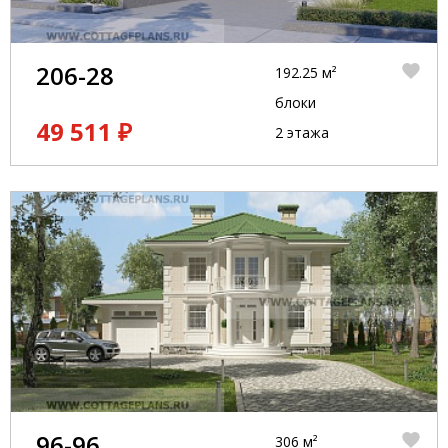
206-28
192.25 м²
блоки
49 511 ₽
2 этажа
96-96
306 м²