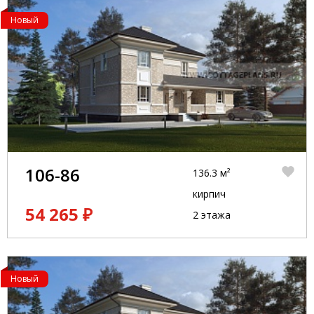
Новый
106-86
136.3 м²
кирпич
54 265 ₽
2 этажа
Новый