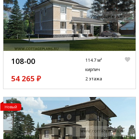
108-00
114.7 м²
кирпич
54 265 ₽
2 этажа
Новый