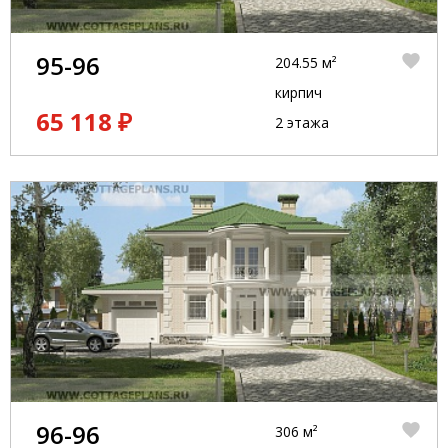
95-96
204.55 м²
кирпич
65 118 ₽
2 этажа
96-96
306 м²