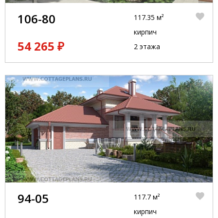
106-80
117.35 м²
кирпич
54 265 ₽
2 этажа
94-05
117.7 м²
кирпич