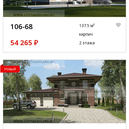
106-68
137.5 м²
кирпич
54 265 ₽
2 этажа
Новый