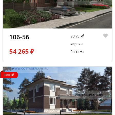
106-56
93.75 м²
кирпич
54 265 ₽
2 этажа
Новый