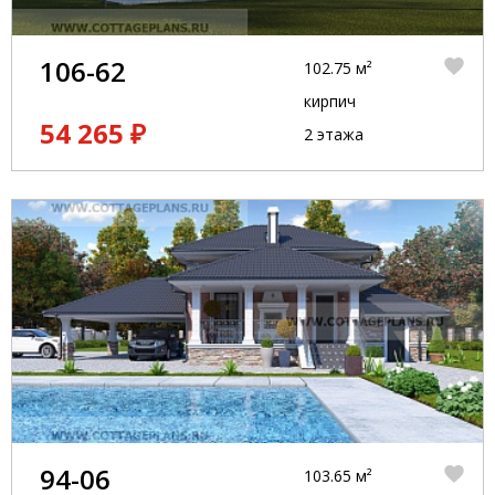
106-62
102.75 м²
кирпич
54 265 ₽
2 этажа
94-06
103.65 м²