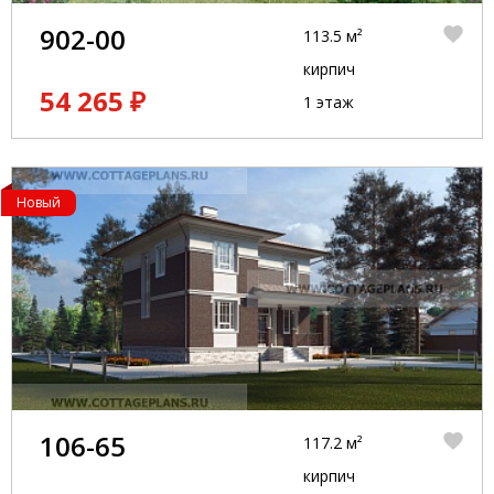
902-00
113.5 м²
кирпич
54 265 ₽
1 этаж
Новый
106-65
117.2 м²
кирпич