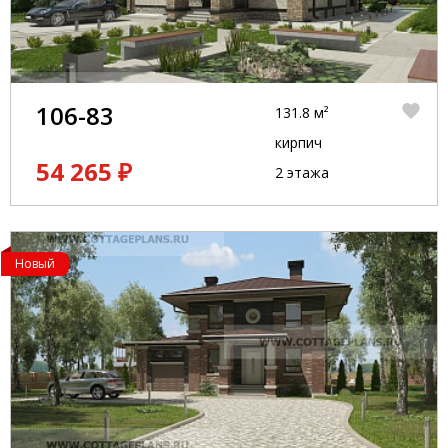
106-83
131.8 м²
кирпич
54 265 ₽
2 этажа
Новый