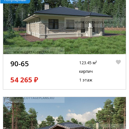
90-65
123.45 м²
кирпич
54 265 ₽
1 этаж