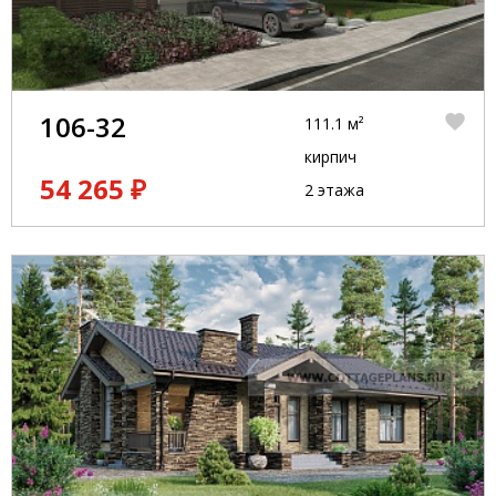
106-32
111.1 м²
кирпич
54 265 ₽
2 этажа