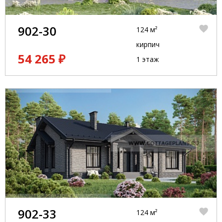
902-30
124 м²
кирпич
54 265 ₽
1 этаж
902-33
124 м²