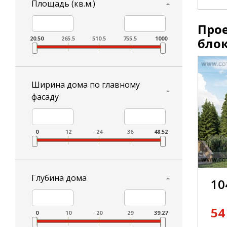
Площадь (кв.м.)
Прое
20.50
265.5
510.5
755.5
1000
бло
Ширина дома по главному
фасаду
0
12
24
36
48.52
Глубина дома
10
54
0
10
20
29
39.27