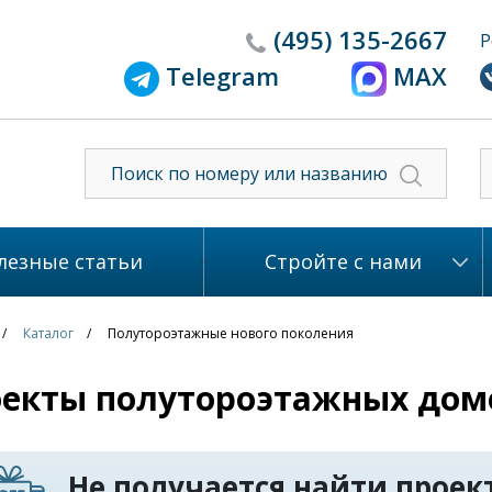
(495)
135-2667
Р
Telegram
MAX
лезные статьи
Стройте с нами
Каталог
Полутороэтажные нового поколения
екты полутороэтажных домо
Не получается найти проект