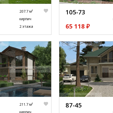
105-73
207.7 м²
кирпич
65 118 ₽
2 этажа
87-45
211.7 м²
кирпич