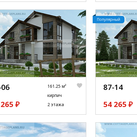
Популярный
-06
87-14
161.25 м²
кирпич
 265 ₽
54 265 ₽
2 этажа