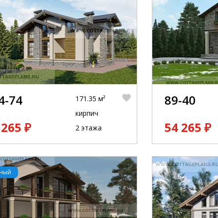
4-74
89-40
171.35 м²
кирпич
 265 ₽
54 265 ₽
2 этажа
рный