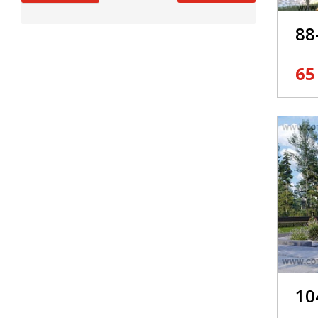
88
65
10