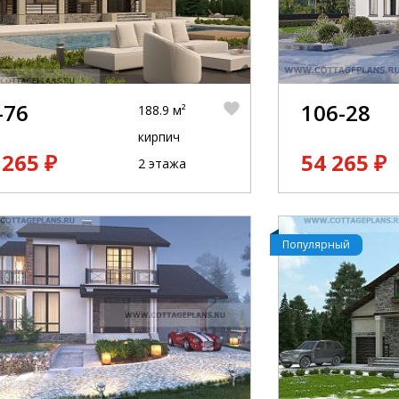
-76
106-28
188.9 м²
кирпич
 265 ₽
54 265 ₽
2 этажа
Популярный