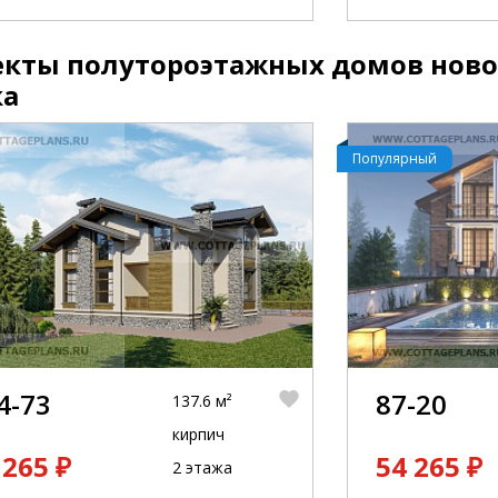
кты полутороэтажных домов ново
ка
Популярный
4-73
87-20
137.6 м²
кирпич
 265 ₽
54 265 ₽
2 этажа