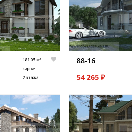
88-16
181.05 м²
кирпич
54 265 ₽
2 этажа