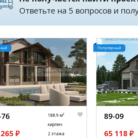
Ответьте на 5 вопросов и по
рный
Популярный
-76
89-09
188.9 м²
кирпич
 265 ₽
65 118 ₽
2 этажа