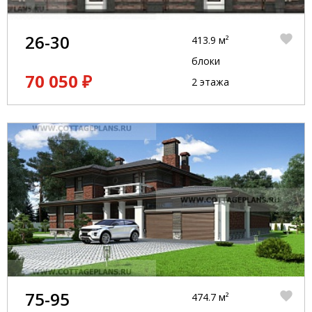
26-30
413.9 м²
блоки
70 050 ₽
2 этажа
75-95
474.7 м²