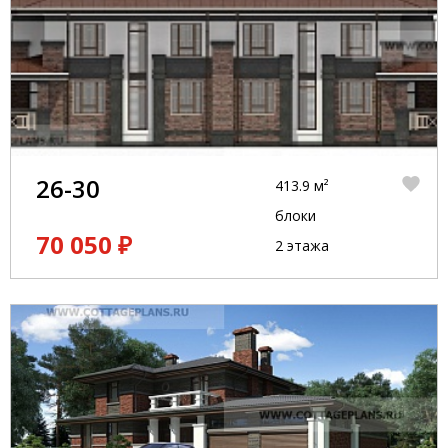
26-30
413.9 м²
блоки
70 050 ₽
2 этажа