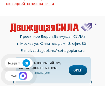
коттеджей нашего каталога
Проектное Бюро «Движущая СИЛА»
г. Москва ул. Юннатов, дом 18, офис 801
E-mail:
cottageplans@cottageplans.ru
(495)
135-2667
Пользуясь нашим сайтом,
Telegram
вы соглашаетесь с тем,
ОКЕЙ
что
мы используем
MAX
cookies
Контакты
Раздел консультаций
© Все права защищены
Обработка персональных данных