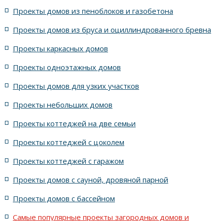
Проекты домов из пеноблоков и газобетона
Проекты уютных, удобных домов
с циркульным эркером
Проекты домов из бруса и оциллиндрованного бревна
Все проекты домов серии Вальс-де-Бурж
Проекты каркасных домов
с расчётом материалов
Проекты одноэтажных домов
Проекты домов для узких участков
с пристроенным к дому гаражом на 1 машину
Проекты небольших домов
на две семьи с неравными частями с отдельными входами
Проекты коттеджей на две семьи
Проекты коттеджей с цоколем
Проекты ассиметричных домов
Проекты коттеджей с гаражом
Проекты домов с сауной, дровяной парной
Проекты домов с бассейном
Самые популярные проекты загородных домов и