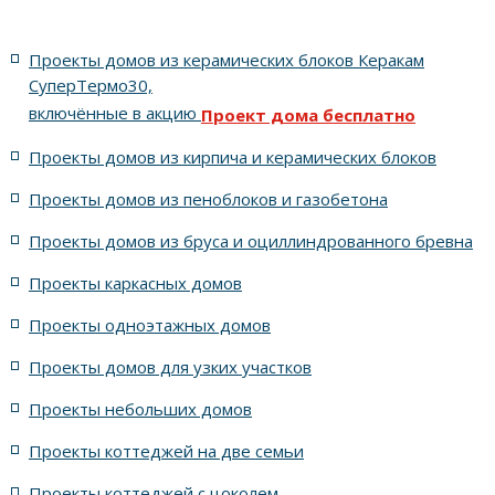
с 6-ю спальнями и гостиной
Живые проекты домов
Проекты домов из керамических блоков Керакам
из искусственного камня WhiteHills Тиволи (Tivoli)
СуперТермо30,
включённые в акцию
Проект дома бесплатно
с 4-мя спальнями и гостиной
для семьи из шести человек
Проекты домов из кирпича и керамических блоков
13x23 метров
из керамического блока
11x24 метров
Проекты домов из пеноблоков и газобетона
Проекты домов из бруса и оциллиндрованного бревна
для узких участков
8x9 метров
Проекты каркасных домов
с холодной мансардой
14x14 метров
Проекты одноэтажных домов
500 проектов домов
с красивым фасадом
Проекты домов для узких участков
Проекты небольших домов
Проекты коттеджей на две семьи
Проекты коттеджей с цоколем