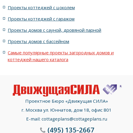
из кирпича Рустика Диабаз 1 (Керамейя)
дуплекс
Проекты коттеджей с цоколем
Проекты коттеджей с гаражом
13x21 метров
Проекты домов с сауной, дровяной парной
Проекты домов с бассейном
Самые популярные проекты загородных домов и
коттеджей нашего каталога
Проектное Бюро «Движущая СИЛА»
г. Москва ул. Юннатов, дом 18, офис 801
E-mail:
cottageplans@cottageplans.ru
(495)
135-2667