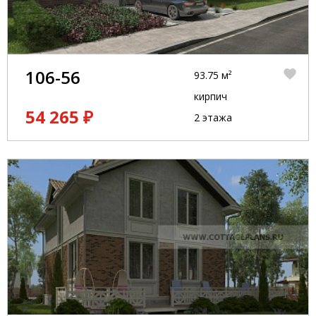
106-56
93.75 м²
кирпич
54 265 ₽
2 этажа