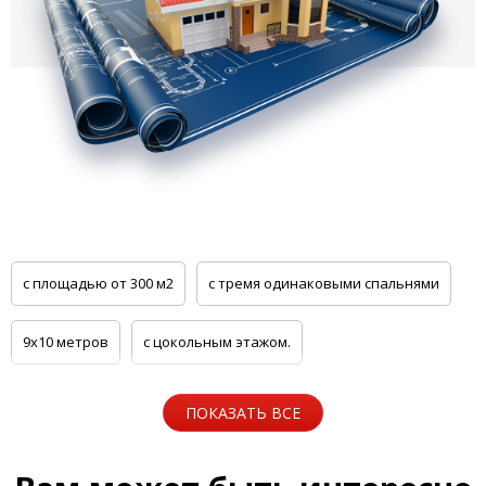
с площадью от 300 м2
с тремя одинаковыми спальнями
9x10 метров
с цокольным этажом.
из кирпича Рустика Гранит 43 (Керамейя)
ПОКАЗАТЬ ВСЕ
из пеноблоков еаб (евроаэробетон)