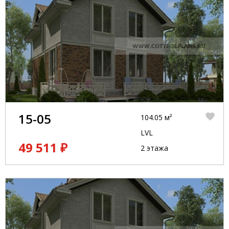
15-05
104.05 м²
LVL
49 511 ₽
2 этажа