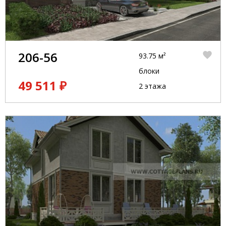
206-56
93.75 м²
блоки
49 511 ₽
2 этажа