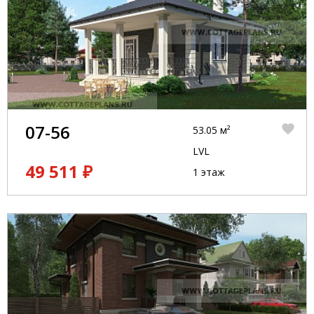
07-56
53.05 м²
LVL
49 511 ₽
1 этаж