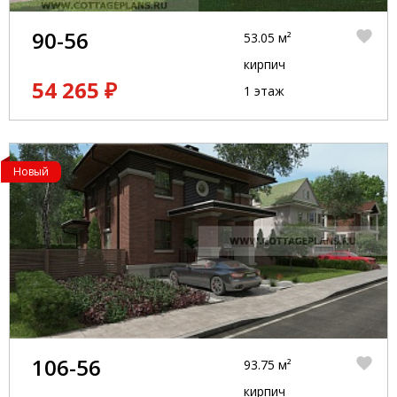
90-56
53.05 м²
кирпич
54 265 ₽
1 этаж
Новый
106-56
93.75 м²
кирпич