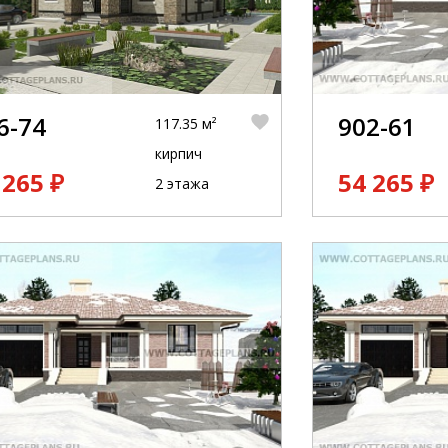
6-74
902-61
117.35 м²
кирпич
 265 ₽
54 265 ₽
2 этажа