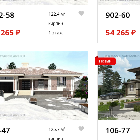
2-58
902-60
122.4 м²
кирпич
 265 ₽
54 265 ₽
1 этаж
Новый
-47
106-77
125.7 м²
кирпич