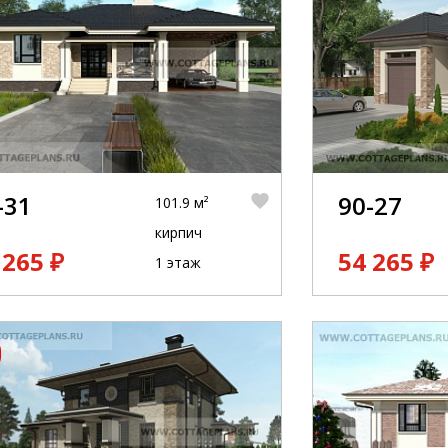
-31
90-27
101.9 м²
кирпич
 265 ₽
54 265 ₽
1 этаж