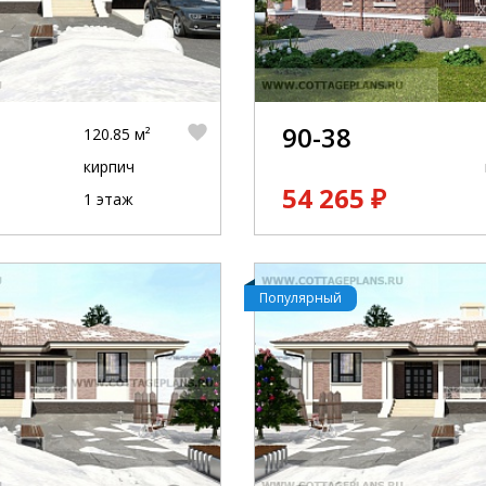
90-38
120.85 м²
кирпич
54 265 ₽
1 этаж
Популярный