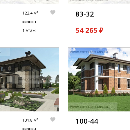
83-32
122.4 м²
кирпич
54 265 ₽
1 этаж
100-44
131.8 м²
кирпич