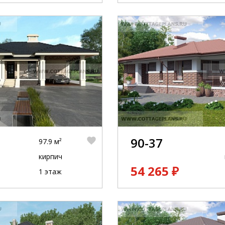
90-37
97.9 м²
кирпич
54 265 ₽
1 этаж