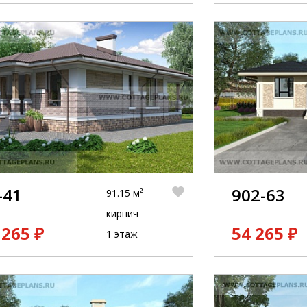
-41
902-63
91.15 м²
кирпич
 265 ₽
54 265 ₽
1 этаж