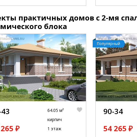
кты практичных домов с 2-мя спа
амического блока
Популярный
-43
90-34
64.05 м²
кирпич
 265 ₽
54 265 ₽
1 этаж