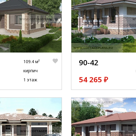
90-42
109.4 м²
кирпич
54 265 ₽
1 этаж