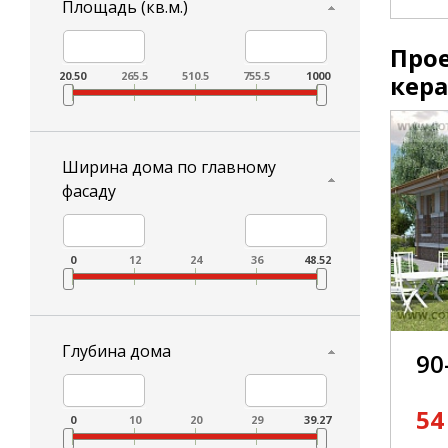
Площадь (кв.м.)
Прое
20.50
265.5
510.5
755.5
1000
кер
Ширина дома по главному
фасаду
0
12
24
36
48.52
Глубина дома
90
54
0
10
20
29
39.27