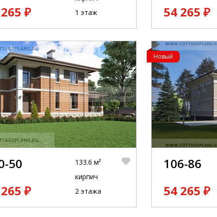
 265 ₽
54 265 ₽
1 этаж
Новый
0-50
106-86
133.6 м²
кирпич
 265 ₽
54 265 ₽
2 этажа