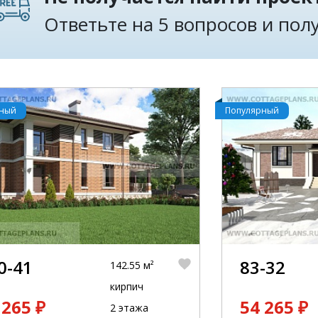
Ответьте на 5 вопросов и по
рный
Популярный
0-41
83-32
142.55 м²
кирпич
 265 ₽
54 265 ₽
2 этажа