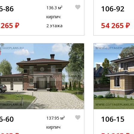
6-86
106-92
136.3 м²
кирпич
 265 ₽
54 265 ₽
2 этажа
6-60
106-15
137.95 м²
кирпич