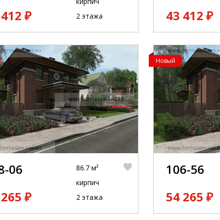
кирпич
 412 ₽
43 412 ₽
2 этажа
Новый
8-06
106-56
86.7 м²
кирпич
 265 ₽
54 265 ₽
2 этажа