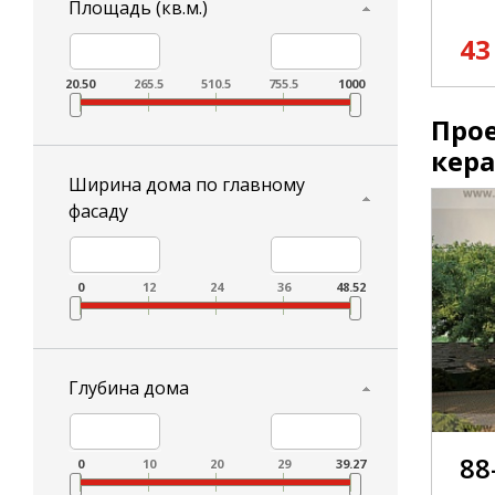
Площадь (кв.м.)
43
20.50
265.5
510.5
755.5
1000
Прое
кер
Ширина дома по главному
фасаду
0
12
24
36
48.52
Глубина дома
88
0
10
20
29
39.27