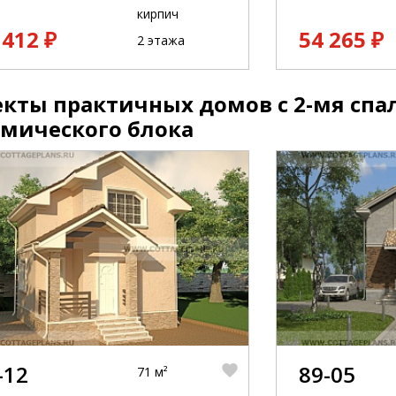
кирпич
 412 ₽
54 265 ₽
2 этажа
кты практичных домов с 2-мя спа
амического блока
-12
89-05
71 м²