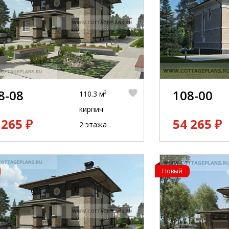
8-08
108-00
110.3 м²
кирпич
 265 ₽
54 265 ₽
2 этажа
Новый