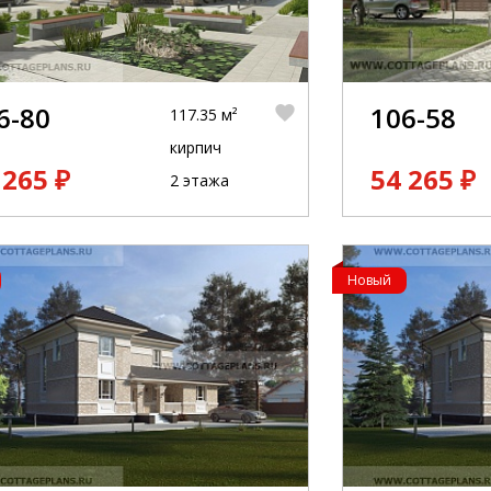
6-80
106-58
117.35 м²
кирпич
 265 ₽
54 265 ₽
2 этажа
Новый