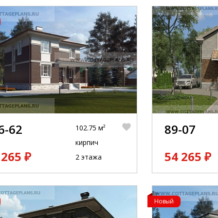
6-62
89-07
102.75 м²
кирпич
 265 ₽
54 265 ₽
2 этажа
Новый