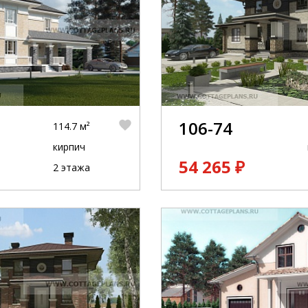
106-74
114.7 м²
кирпич
54 265 ₽
2 этажа