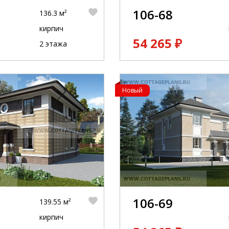
106-68
136.3 м²
кирпич
54 265 ₽
2 этажа
Новый
106-69
139.55 м²
кирпич