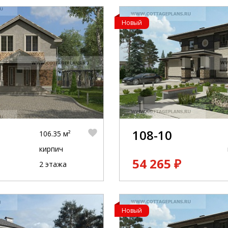
Новый
108-10
106.35 м²
кирпич
54 265 ₽
2 этажа
Новый