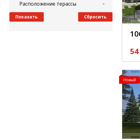
Расположение терассы
10
54
Новый