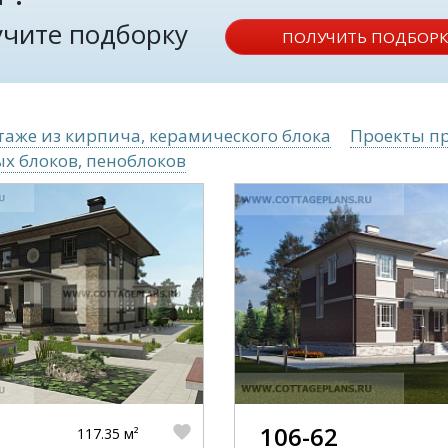
лучите подборку
ПОЛУЧИТЬ ПОДБОРК
таже из кирпича, керамического блока
Проекты п
ых блоков, пеноблоков
106-62
117.35 м²