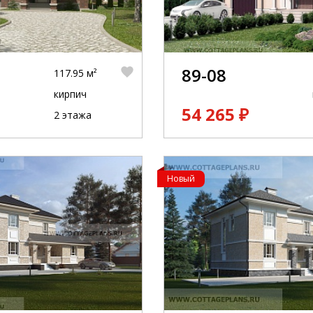
89-08
117.95 м²
кирпич
54 265 ₽
2 этажа
Новый