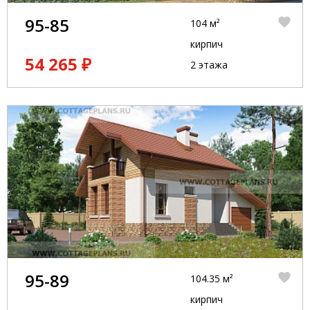
95-85
104 м²
кирпич
54 265 ₽
2 этажа
95-89
104.35 м²
кирпич