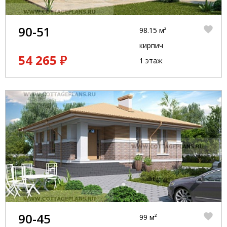
90-51
98.15 м²
кирпич
54 265 ₽
1 этаж
90-45
99 м²