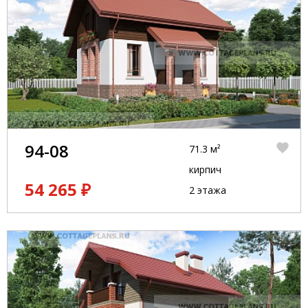
94-08
71.3 м²
кирпич
54 265 ₽
2 этажа