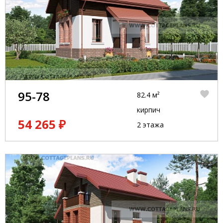
95-78
82.4 м²
кирпич
54 265 ₽
2 этажа