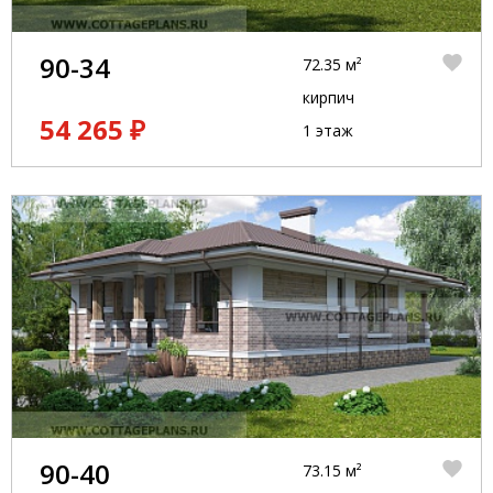
90-34
72.35 м²
кирпич
54 265 ₽
1 этаж
90-40
73.15 м²