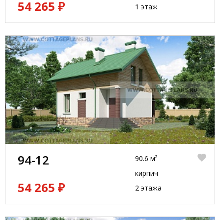
54 265 ₽
1 этаж
94-12
90.6 м²
кирпич
54 265 ₽
2 этажа