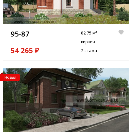
95-87
82.75 м²
кирпич
54 265 ₽
2 этажа
Новый