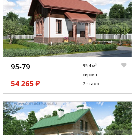
95-79
95.4 м²
кирпич
54 265 ₽
2 этажа