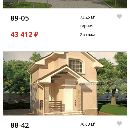
89-05
73.25 м²
кирпич
43 412 ₽
2 этажа
88-42
76.63 м²