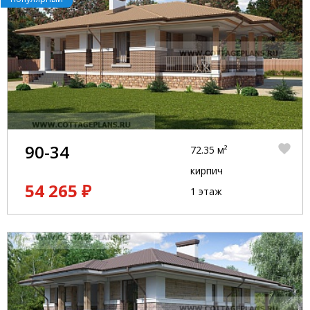
90-34
72.35 м²
кирпич
54 265 ₽
1 этаж