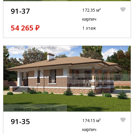
91-37
172.35 м²
кирпич
54 265 ₽
1 этаж
91-35
174.15 м²
кирпич