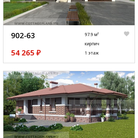
902-63
97.9 м²
кирпич
54 265 ₽
1 этаж