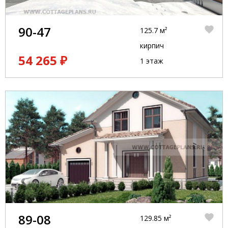
90-47
125.7 м²
кирпич
54 265 ₽
1 этаж
89-08
129.85 м²