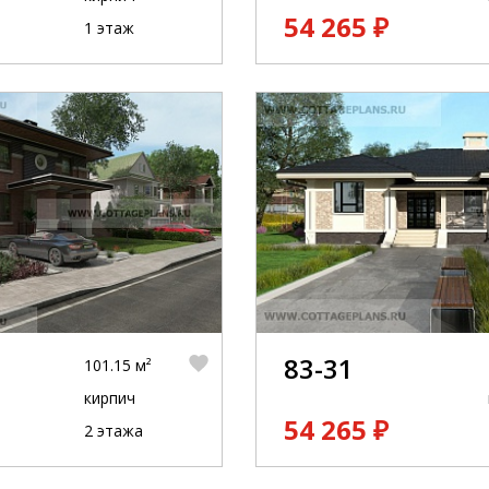
54 265 ₽
1 этаж
83-31
101.15 м²
кирпич
54 265 ₽
2 этажа