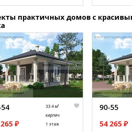
екты практичных домов с красивы
ка
-54
90-55
33.4 м²
кирпич
 265 ₽
54 265 ₽
1 этаж