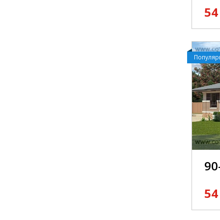
54
Популя
90
54