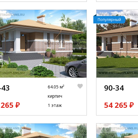
Популярный
-43
90-34
64.05 м²
кирпич
 265 ₽
54 265 ₽
1 этаж