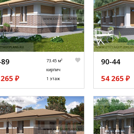
-89
90-44
73.45 м²
кирпич
 265 ₽
54 265 ₽
1 этаж