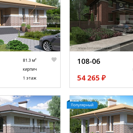
108-06
81.3 м²
кирпич
54 265 ₽
1 этаж
Популярный