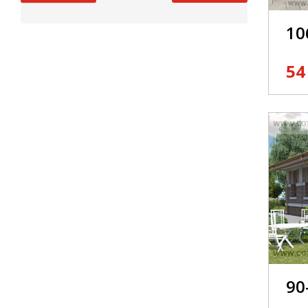
10
54
90