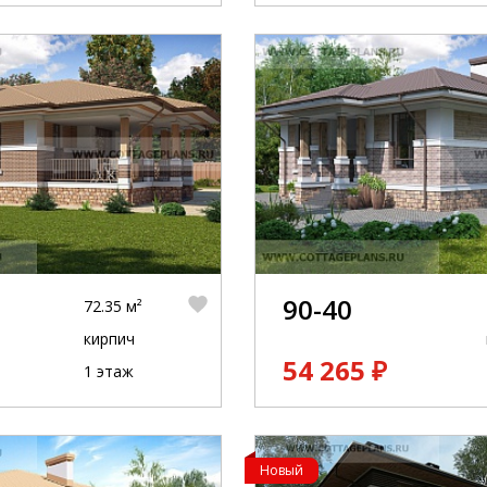
90-40
72.35 м²
кирпич
54 265 ₽
1 этаж
Новый