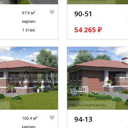
90-51
97.9 м²
кирпич
54 265 ₽
1 этаж
94-13
100.4 м²
кирпич