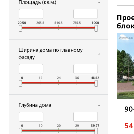
Площадь (кв.м.)
Про
20.50
265.5
510.5
755.5
1000
бло
Ширина дома по главному
фасаду
0
12
24
36
48.52
Глубина дома
90
54
0
10
20
29
39.27