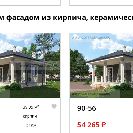
м фасадом из кирпича, керамичес
90-56
39.35 м²
кирпич
54 265 ₽
1 этаж