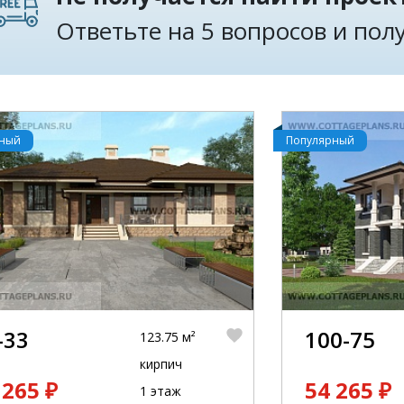
Ответьте на 5 вопросов и по
рный
Популярный
-33
100-75
123.75 м²
кирпич
 265 ₽
54 265 ₽
1 этаж