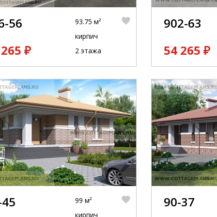
6-56
902-63
93.75 м²
кирпич
 265 ₽
54 265 ₽
2 этажа
-45
90-37
99 м²
кирпич