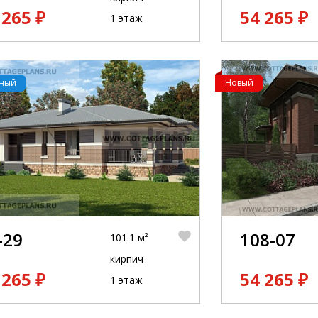
 265 ₽
54 265 ₽
1 этаж
рный
Новый
-29
108-07
101.1 м²
кирпич
 265 ₽
54 265 ₽
1 этаж