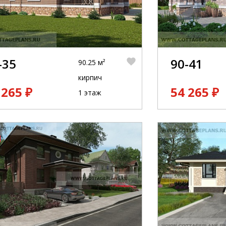
-35
90-41
90.25 м²
кирпич
 265 ₽
54 265 ₽
1 этаж