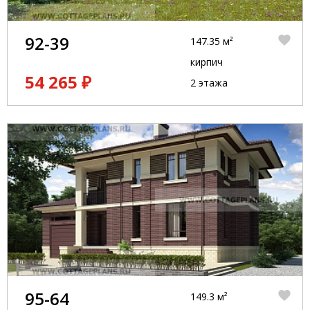
92-39
147.35 м²
кирпич
54 265 ₽
2 этажа
95-64
149.3 м²