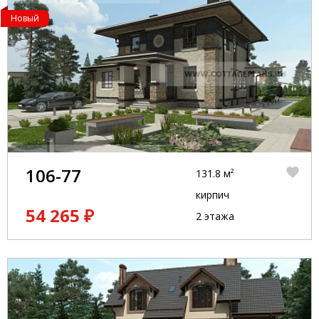
Новый
106-77
131.8 м²
кирпич
54 265 ₽
2 этажа