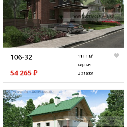
106-32
111.1 м²
кирпич
54 265 ₽
2 этажа