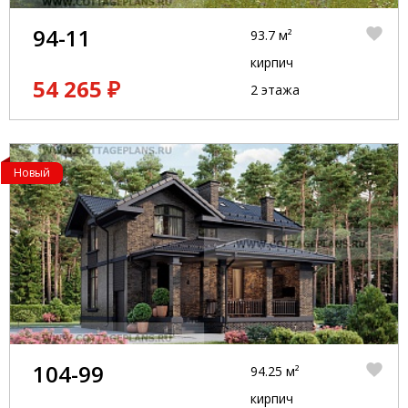
94-11
93.7 м²
кирпич
54 265 ₽
2 этажа
Новый
104-99
94.25 м²
кирпич