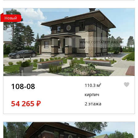
Новый
108-08
110.3 м²
кирпич
54 265 ₽
2 этажа