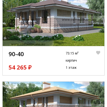
90-40
73.15 м²
кирпич
54 265 ₽
1 этаж