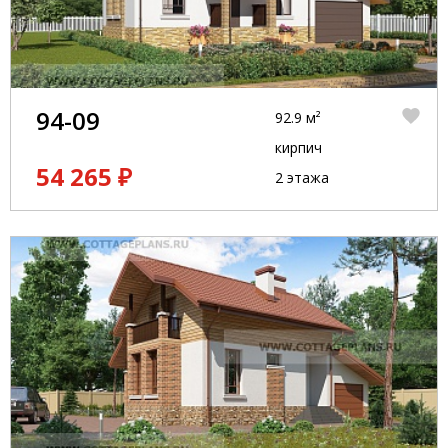
94-09
92.9 м²
кирпич
54 265 ₽
2 этажа