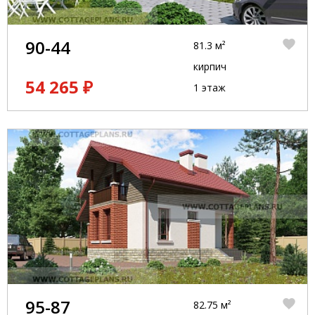
90-44
81.3 м²
кирпич
54 265 ₽
1 этаж
95-87
82.75 м²