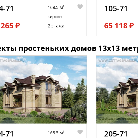
4-71
105-71
168.5 м²
кирпич
 265 ₽
65 118 ₽
2 этажа
кты простеньких домов 13x13 мет
4-71
205-71
168.5 м²