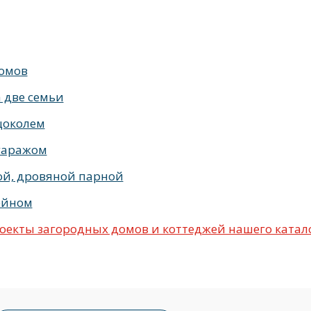
Лозьер (Петровский Кирпич)
кирпича
с кровлей из цементно-песчаной черепицы Браас цв
омов
 две семьи
цоколем
гаражом
ой, дровяной парной
ейном
екты загородных домов и коттеджей нашего катал