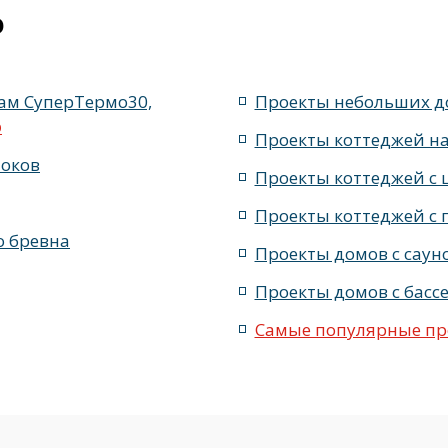
площадью от 180 до 200 м2
с сауной, парной
из кирпича 
о
 шириной не более 22 метров
с фасадом из облицовочного 
ам СуперТермо30,
Проекты небольших д
о
Проекты коттеджей на
локов
Проекты коттеджей с 
Проекты коттеджей с 
о бревна
Проекты домов с саун
Проекты домов с басс
Самые популярные про