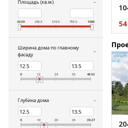
Площадь (кв.м.)
10
54
20.50
265.5
510.5
755.5
1000
Прое
Ширина дома по главному
фасаду
0
12
24
36
48.52
Глубина дома
0
10
20
29
39.27
20