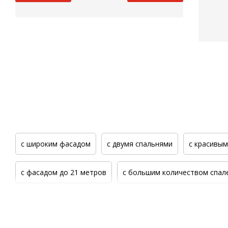
с широким фасадом
с двумя спальнями
с красивы
с фасадом до 21 метров
с большим количеством спал
Все проекты домов серии Атик
Шестикомнатные прое