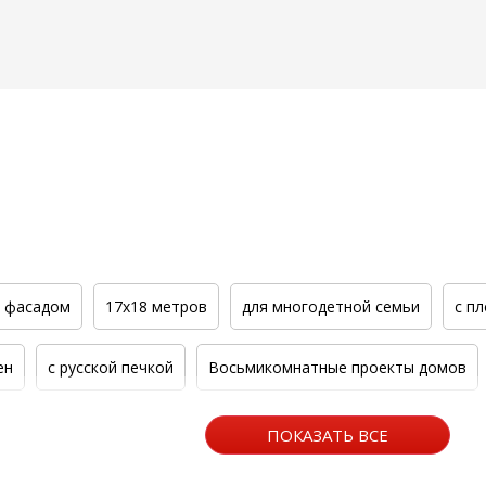
м фасадом
17x18 метров
для многодетной семьи
с п
ен
с русской печкой
Восьмикомнатные проекты домов
кты домов
Бесплатные проекты домов
с фасадом до 11
ПОКАЗАТЬ ВСЕ