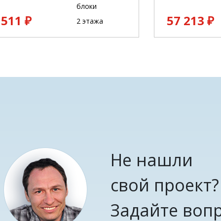
блоки
 511 ₽
57 213 ₽
2 этажа
Не нашли
свой проект?
Задайте воп