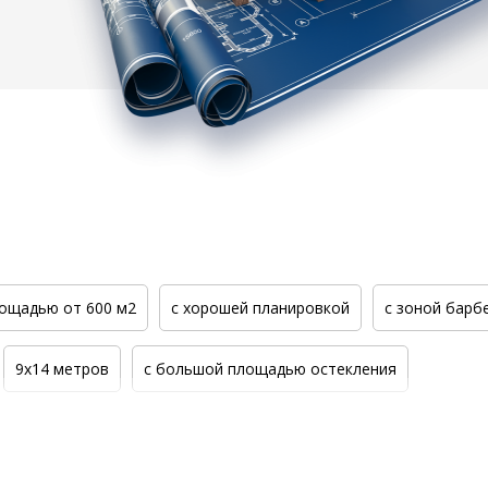
лощадью от 600 м2
с хорошей планировкой
с зоной барб
9x14 метров
с большой площадью остекления
 метров
из кирпича Лефорт (Петровский Кирпич)
17x23 м