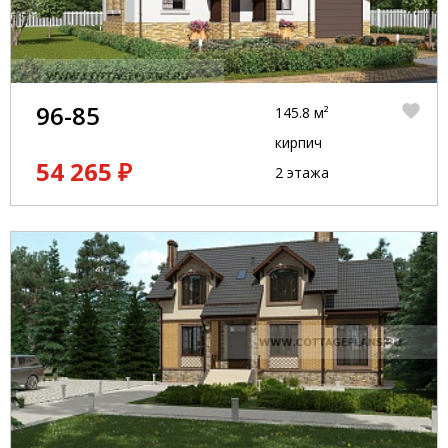
96-85
145.8 м²
кирпич
54 265 ₽
2 этажа