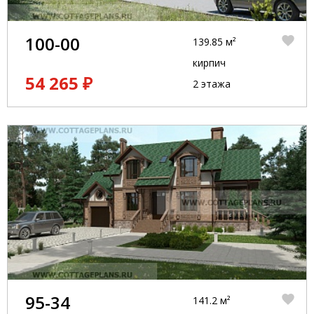
100-00
139.85 м²
кирпич
54 265 ₽
2 этажа
95-34
141.2 м²