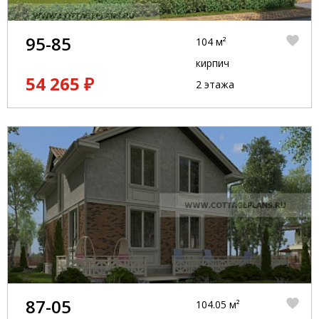
95-85
104 м²
кирпич
54 265 ₽
2 этажа
87-05
104.05 м²