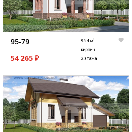
95-79
95.4 м²
кирпич
54 265 ₽
2 этажа