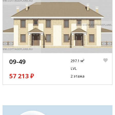
09-49
297.1 м²
LVL
57 213 ₽
2 этажа