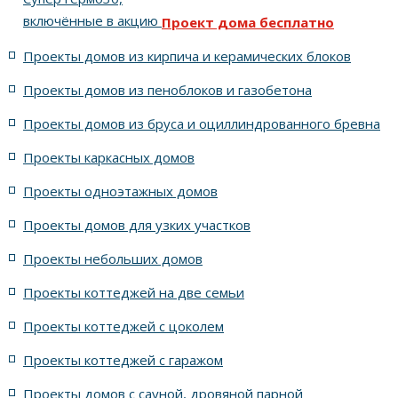
включённые в акцию
Проект дома бесплатно
с 2-мя спальнями на втором этаже
13x18 метров
Проекты домов из кирпича и керамических блоков
Проекты домов из пеноблоков и газобетона
для семьи с одним ребёнком
с узкими окнами
Проекты домов из бруса и оциллиндрованного бревна
с большим гаражом
с большим бассейном
Проекты каркасных домов
с угловой верандой
Проекты одноэтажных домов
Проекты домов для узких участков
из кирпича Рустика Гранит 32 (Керамейя)
Проекты небольших домов
с лестницей в прихожей
11x14 метров
Проекты коттеджей на две семьи
Проекты коттеджей с цоколем
всё под одной крышей
Проекты коттеджей с гаражом
Проекты полутороэтажных домов
Проекты домов с сауной, дровяной парной