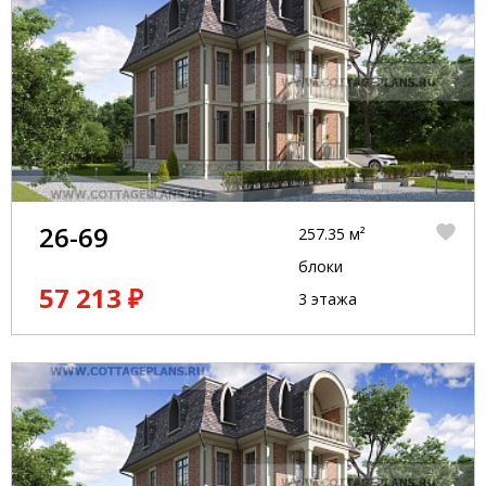
26-69
257.35 м²
блоки
57 213 ₽
3 этажа