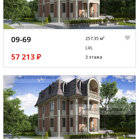
09-69
257.35 м²
LVL
57 213 ₽
3 этажа