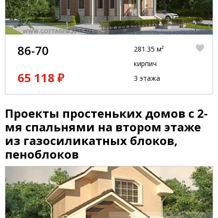
86-70
281.35 м²
кирпич
65 118 ₽
3 этажа
Проекты простеньких домов с 2-
мя спальнями на втором этаже
из газосиликатных блоков,
пеноблоков