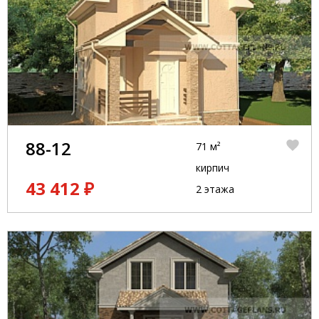
88-12
71 м²
кирпич
43 412 ₽
2 этажа