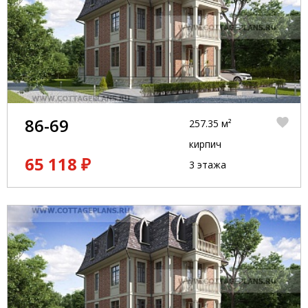
86-69
257.35 м²
кирпич
65 118 ₽
3 этажа