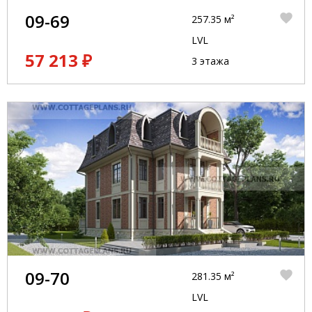
09-69
257.35 м²
LVL
57 213 ₽
3 этажа
09-70
281.35 м²
LVL