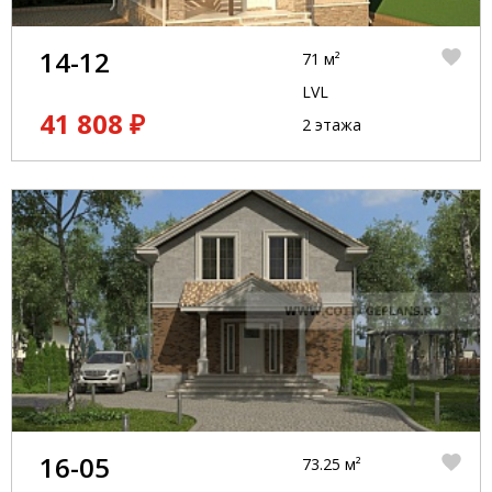
14-12
71 м²
LVL
41 808 ₽
2 этажа
16-05
73.25 м²