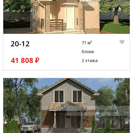
20-12
71 м²
блоки
41 808 ₽
2 этажа