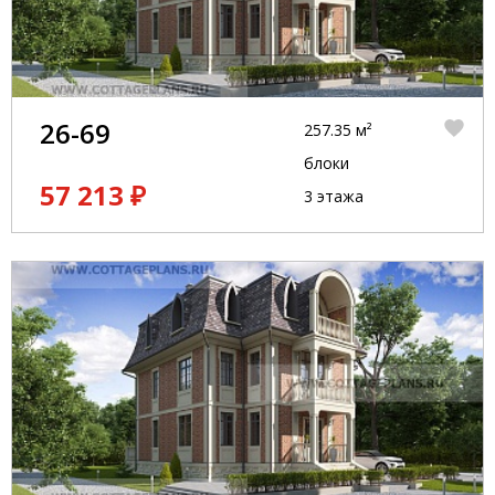
26-69
257.35 м²
блоки
57 213 ₽
3 этажа