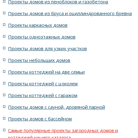
Проекты домов из пеноблоков и газобетона
Проекты домов из бруса и оциллиндрованного бревна
с площадью до 150 м2
с площадью до 180 м2
Проекты каркасных домов
8x23 метров
Проекты мини домов
Проекты одноэтажных домов
с крытой верандой, террасой
в стиле модерн
Проекты домов для узких участков
Проекты небольших домов
с одной (1-й) спальней на первом этаже
Проекты коттеджей на две семьи
с фасадом до 7 метров
Проекты квадратных домов
Проекты коттеджей с цоколем
Проекты коттеджей с гаражом
15x24 метров
18x24 метров
с площадью от 500 м2
Проекты домов с сауной, дровяной парной
на 2 семьи
с камином
с шириной не более 10 метров
Проекты домов с бассейном
с площадью от 600 м2
Самые популярные проекты загородных домов и
коттеджей нашего каталога