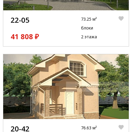
22-05
73.25 м²
блоки
41 808 ₽
2 этажа
20-42
76.63 м²