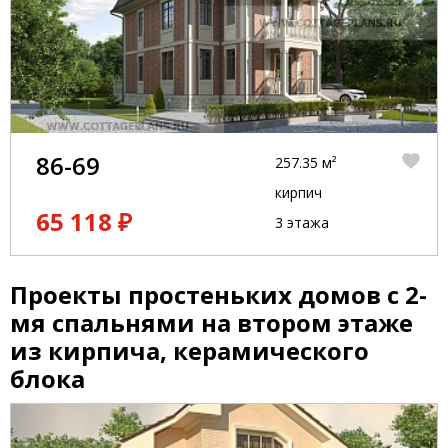
86-69
257.35 м²
кирпич
65 118 ₽
3 этажа
Проекты простеньких домов с 2-
мя спальнями на втором этаже
из кирпича, керамического
блока