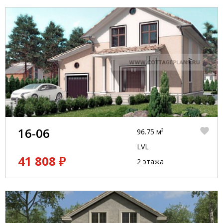
16-06
96.75 м²
LVL
41 808 ₽
2 этажа