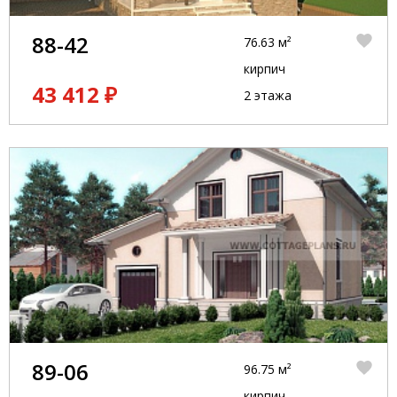
88-42
76.63 м²
кирпич
43 412 ₽
2 этажа
89-06
96.75 м²
кирпич