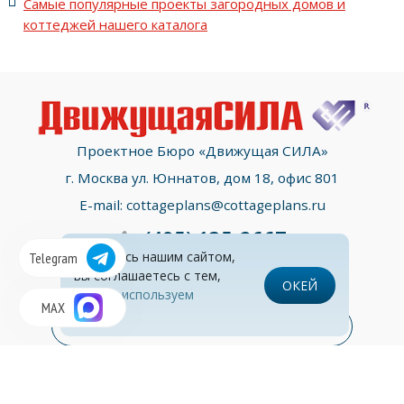
Самые популярные проекты загородных домов и
коттеджей нашего каталога
Проектное Бюро «Движущая СИЛА»
г. Москва ул. Юннатов, дом 18, офис 801
E-mail:
cottageplans@cottageplans.ru
(495)
135-2667
Пользуясь нашим сайтом,
Telegram
вы соглашаетесь с тем,
ОКЕЙ
что
мы используем
MAX
cookies
Контакты
Раздел консультаций