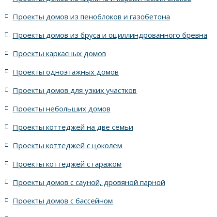
Проекты домов из пеноблоков и газобетона
для семьи из шести человек и пристарелой мамы
Проекты домов из бруса и оциллиндрованного бревна
5000 проектов домов
Проекты каркасных домов
Все проекты домов серии Бетельгейзе
Проекты одноэтажных домов
Проекты домов для узких участков
Проекты простеньких домов
Проекты небольших домов
с площадью от 100 до 120 м2
9x15 метров
из сибита
Проекты коттеджей на две семьи
Проекты коттеджей с цоколем
Проекты коттеджей с гаражом
Проекты домов с сауной, дровяной парной
Проекты домов с бассейном