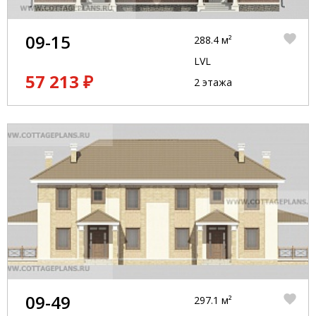
09-15
288.4 м²
LVL
57 213 ₽
2 этажа
09-49
297.1 м²