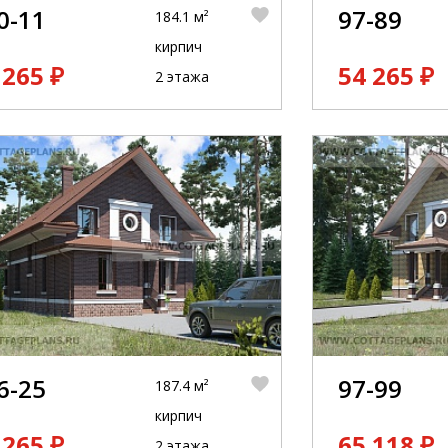
0-11
97-89
184.1 м²
кирпич
 265 ₽
54 265 ₽
2 этажа
6-25
97-99
187.4 м²
кирпич
 265 ₽
65 118 ₽
2 этажа