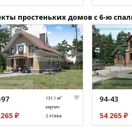
кты простеньких домов с 6-ю спа
-97
94-43
131.1 м²
кирпич
 265 ₽
54 265 ₽
2 этажа