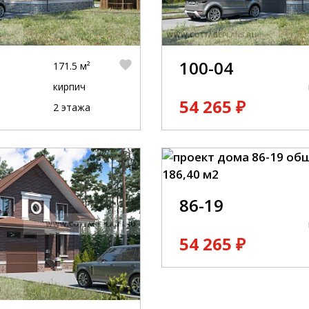
100-04
171.5 м²
кирпич
54 265 ₽
2 этажа
86-19
54 265 ₽