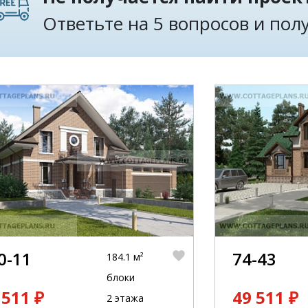
Ответьте на 5 вопросов и по
0-11
74-43
184.1 м²
блоки
 511 ₽
49 511 ₽
2 этажа