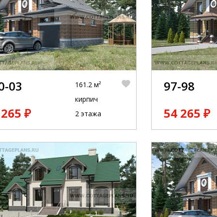
0-03
97-98
161.2 м²
кирпич
 265 ₽
54 265 ₽
2 этажа