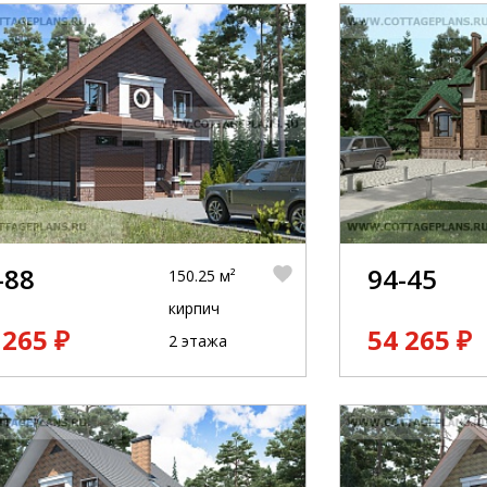
-88
94-45
150.25 м²
кирпич
 265 ₽
54 265 ₽
2 этажа