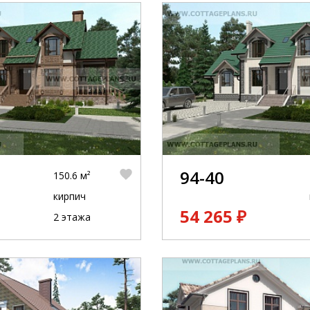
94-40
150.6 м²
кирпич
54 265 ₽
2 этажа