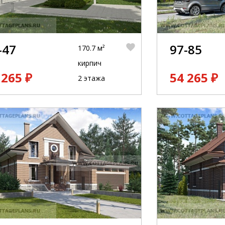
-47
97-85
170.7 м²
кирпич
 265 ₽
54 265 ₽
2 этажа