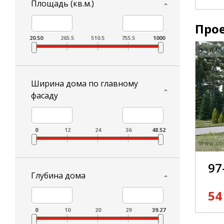
Площадь (кв.м.)
Прое
20.50
265.5
510.5
755.5
1000
Ширина дома по главному
фасаду
0
12
24
36
48.52
97
Глубина дома
54
0
10
20
29
39.27