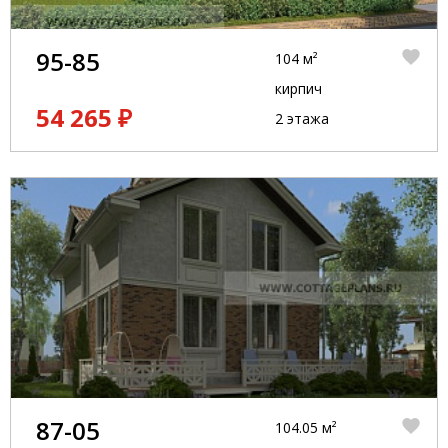
95-85
104 м²
кирпич
54 265 ₽
2 этажа
87-05
104.05 м²