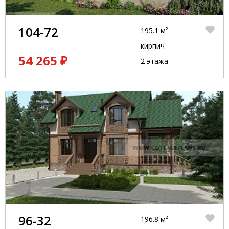
104-72
195.1 м²
кирпич
54 265 ₽
2 этажа
96-32
196.8 м²