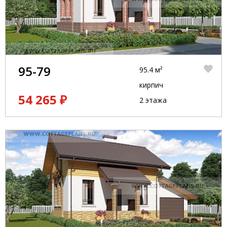
95-79
95.4 м²
кирпич
54 265 ₽
2 этажа