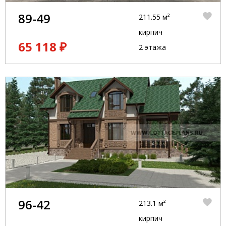
89-49
211.55 м²
кирпич
65 118 ₽
2 этажа
96-42
213.1 м²
кирпич