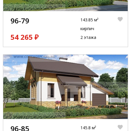
96-79
143.85 м²
кирпич
54 265 ₽
2 этажа
96-85
145.8 м²