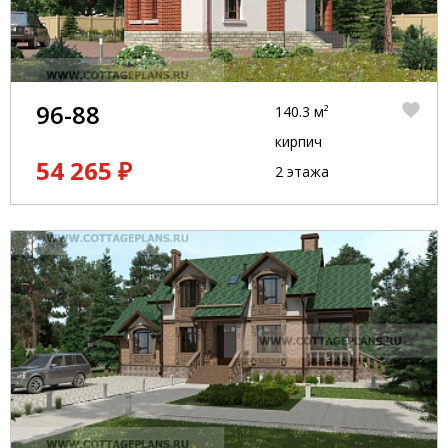
96-88
140.3 м²
кирпич
54 265 ₽
2 этажа