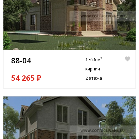
88-04
176.6 м²
кирпич
54 265 ₽
2 этажа