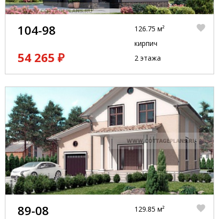
104-98
126.75 м²
кирпич
54 265 ₽
2 этажа
89-08
129.85 м²