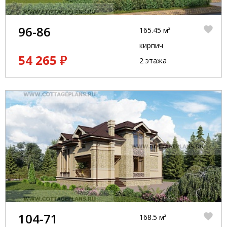
96-86
165.45 м²
кирпич
54 265 ₽
2 этажа
104-71
168.5 м²