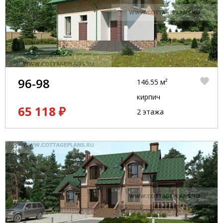
96-98
146.55 м²
кирпич
65 118 ₽
2 этажа