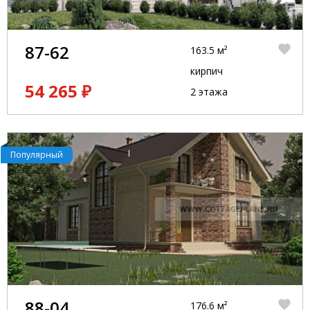
87-62
163.5 м²
кирпич
54 265 ₽
2 этажа
Популярный
88-04
176.6 м²