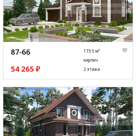
87-66
173.5 м²
кирпич
54 265 ₽
2 этажа