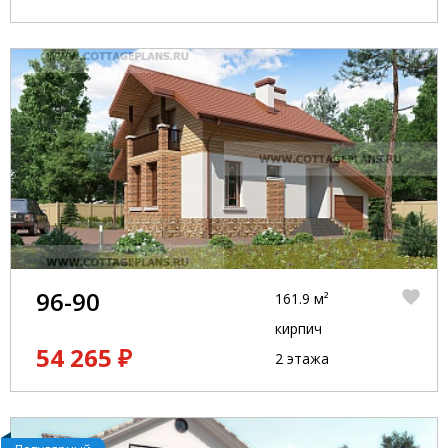
96-90
161.9 м²
кирпич
54 265 ₽
2 этажа