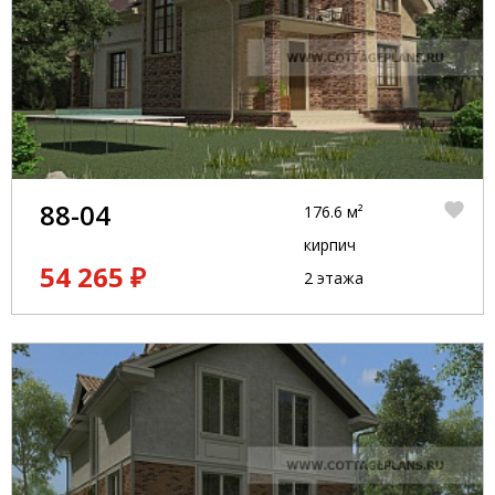
88-04
176.6 м²
кирпич
54 265 ₽
2 этажа