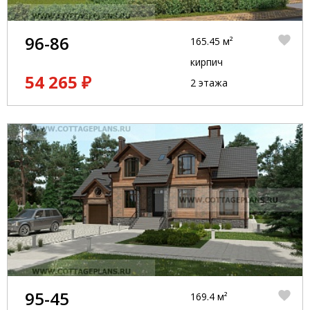
96-86
165.45 м²
кирпич
54 265 ₽
2 этажа
95-45
169.4 м²