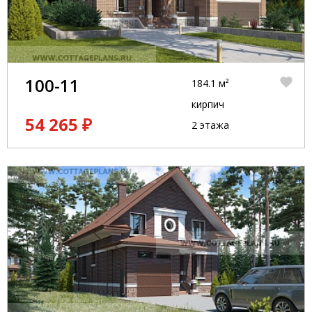
100-11
184.1 м²
кирпич
54 265 ₽
2 этажа