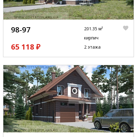
98-97
201.35 м²
кирпич
65 118 ₽
2 этажа