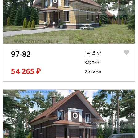
97-82
141.5 м²
кирпич
54 265 ₽
2 этажа