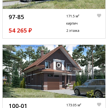
97-85
171.5 м²
кирпич
54 265 ₽
2 этажа
100-01
173.05 м²