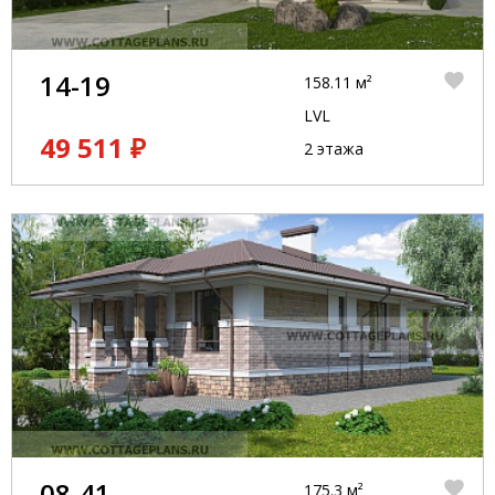
14-19
158.11 м²
LVL
49 511 ₽
2 этажа
08-41
175.3 м²