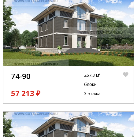
74-90
267.3 м²
блоки
57 213 ₽
3 этажа