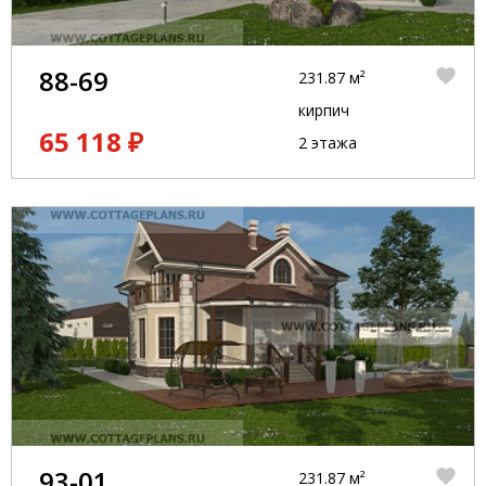
88-69
231.87 м²
кирпич
65 118 ₽
2 этажа
93-01
231.87 м²