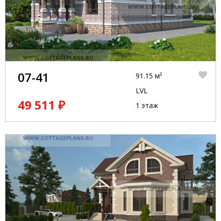
07-41
91.15 м²
LVL
49 511 ₽
1 этаж