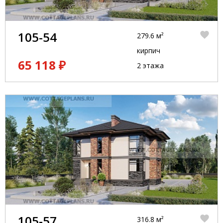
105-54
279.6 м²
кирпич
65 118 ₽
2 этажа
105-57
316.8 м²