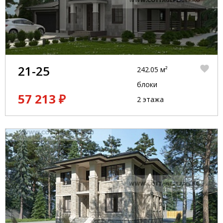
21-25
242.05 м²
блоки
57 213 ₽
2 этажа