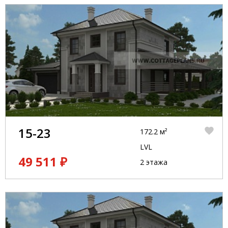
15-23
172.2 м²
LVL
49 511 ₽
2 этажа