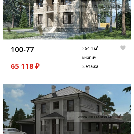
100-77
264.4 м²
кирпич
65 118 ₽
2 этажа