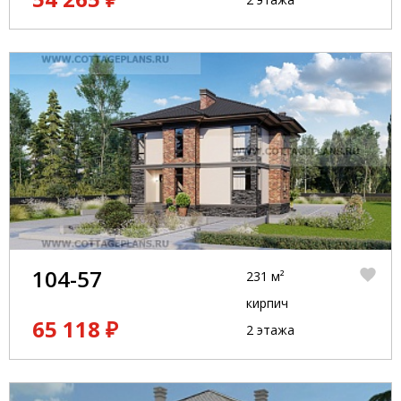
104-57
231 м²
кирпич
65 118 ₽
2 этажа