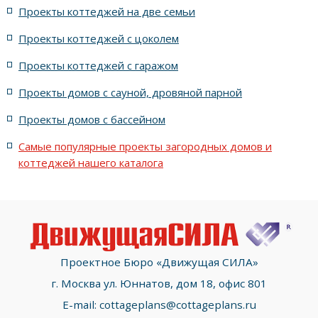
Проекты коттеджей на две семьи
с большой гостиной
12x24 метров
Проекты коттеджей с цоколем
Проекты коттеджей с гаражом
1000 проектов домов
из тёплой керамики
Проекты домов с сауной, дровяной парной
из кирпича Рустика Оникс 73 (Керамейя)
Проекты домов с бассейном
Самые популярные проекты загородных домов и
коттеджей нашего каталога
Проектное Бюро «Движущая СИЛА»
г. Москва ул. Юннатов, дом 18, офис 801
E-mail:
cottageplans@cottageplans.ru