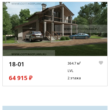
18-01
364.7 м²
LVL
64 915 ₽
2 этажа