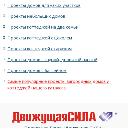
Проекты домов для узких участков
для семьи из пяти человек
Проекты небольших домов
Проекты прямоугольных домов
Проекты коттеджей на две семьи
Проекты коттеджей с цоколем
Все проекты домов серии Атриа
Проекты коттеджей с гаражом
Московские проекты домов
17x23 метров
Проекты домов с сауной, дровяной парной
Проекты домов с бассейном
с большим бассейном
Проекты узких домов
Самые популярные проекты загородных домов и
с баней внутри дома
Проекты небольших домов
коттеджей нашего каталога
с лестницей в прихожей
Хорошие дома
с 5-ю спальнями
Проектное Бюро «Движущая СИЛА»