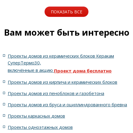
Проекты классических домов
21x24 метров
ПОКАЗАТЬ ВСЕ
12x19 метров
с угловым крыльцом
8x13 метров
Вам может быть интересно
с кровлей из цементно-песчаной черепицы Браас цвет
антик красный
Проекты домов из керамических блоков Керакам
с тремя спальнями на первом этаже
с 8-ю спальнями
СуперТермо30,
включённые в акцию
Проект дома бесплатно
п-образной формы
Проекты домов из кирпича и керамических блоков
Проекты домов из пеноблоков и газобетона
из искусственного камня WhiteHills Эль Торро (El Torre)
Проекты домов из бруса и оциллиндрованного бревна
7 метров
с гостевой комнатой на первом этаже
Проекты каркасных домов
для семьи из шести человек
15x24 метров
Проекты одноэтажных домов