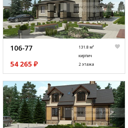
106-77
131.8 м²
кирпич
54 265 ₽
2 этажа