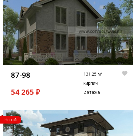
87-98
131.25 м²
кирпич
54 265 ₽
2 этажа
Новый