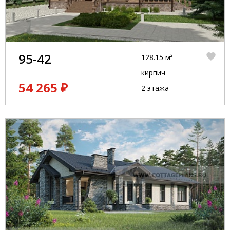
95-42
128.15 м²
кирпич
54 265 ₽
2 этажа