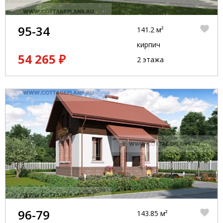
95-34
141.2 м²
кирпич
54 265 ₽
2 этажа
96-79
143.85 м²