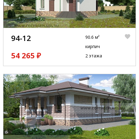
94-12
90.6 м²
кирпич
54 265 ₽
2 этажа