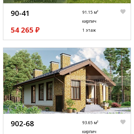
90-41
91.15 м²
кирпич
54 265 ₽
1 этаж
902-68
93.65 м²
кирпич