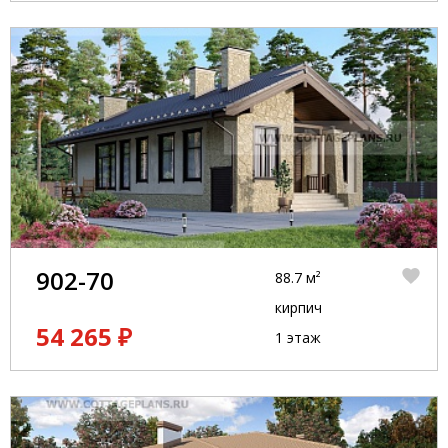
902-70
88.7 м²
кирпич
54 265 ₽
1 этаж