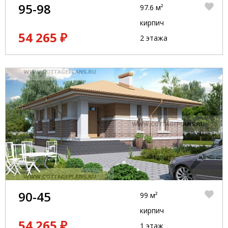
95-98
97.6 м²
кирпич
54 265 ₽
2 этажа
90-45
99 м²
кирпич
54 265 ₽
1 этаж