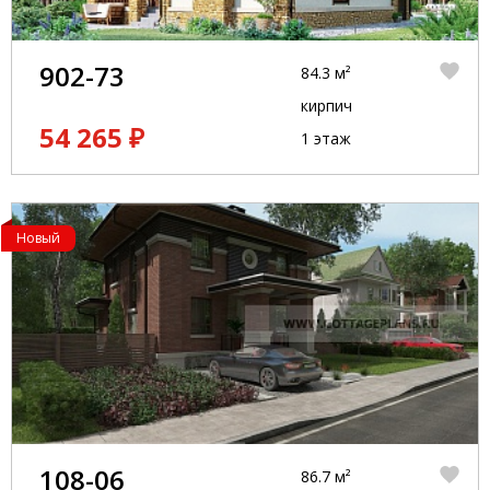
902-73
84.3 м²
кирпич
54 265 ₽
1 этаж
Новый
108-06
86.7 м²