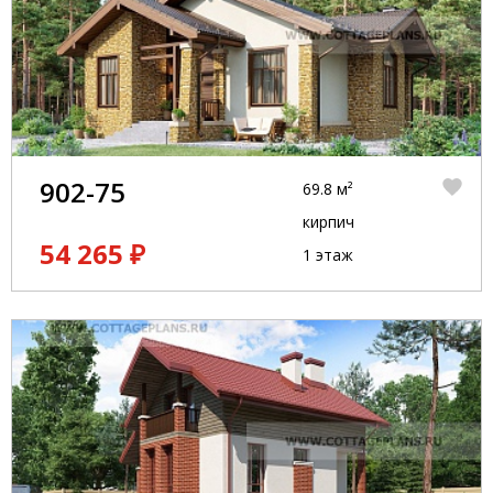
902-75
69.8 м²
кирпич
54 265 ₽
1 этаж