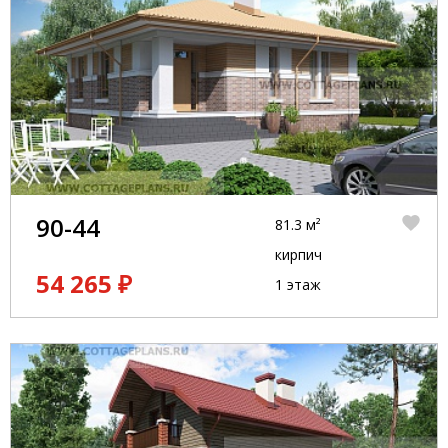
90-44
81.3 м²
кирпич
54 265 ₽
1 этаж