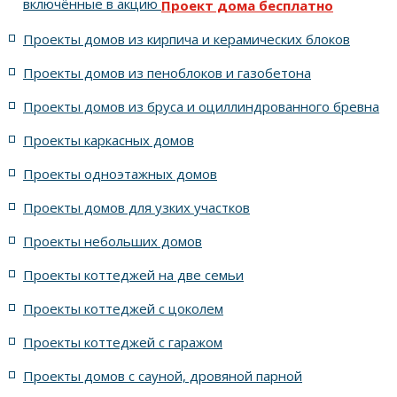
включённые в акцию
Проект дома бесплатно
с кухней-столовой
из кирпича Агат тёмный (Керамейя)
Проекты домов из кирпича и керамических блоков
с фасадом до 18 метров
для семьи из девяти человек
Проекты домов из пеноблоков и газобетона
Проекты домов из бруса и оциллиндрованного бревна
для ижс
16x16 метров
с полным вторым этажом
Проекты каркасных домов
из кирпича Жемчуг (Керамейя)
Проекты одноэтажных домов
Восьмикомнатные проекты домов
Проекты домов для узких участков
Проекты небольших домов
Проекты 2 этажных домов
Российские проекты домов
Проекты коттеджей на две семьи
из жёлтого кирпича
с большой прихожей
Проекты коттеджей с цоколем
Проекты коттеджей с гаражом
Все проекты домов серии Атик
Проекты домов с сауной, дровяной парной
Питерские проекты домов
с сауной в доме