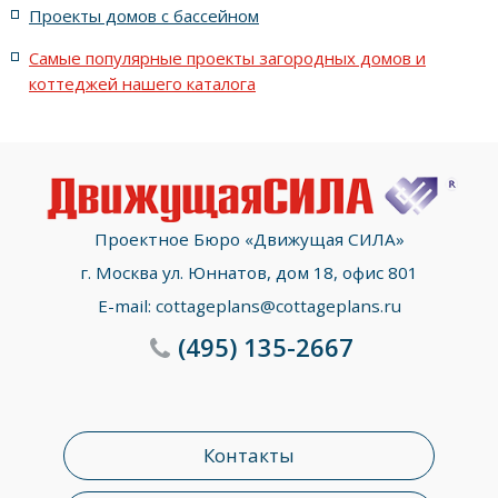
Проекты домов с бассейном
с фасадом до 21 метров
с угловым остеклением
Самые популярные проекты загородных домов и
коттеджей нашего каталога
10x13 метров
10x14 метров
для семьи из шести человек
Проектное Бюро «Движущая СИЛА»
г. Москва ул. Юннатов, дом 18, офис 801
E-mail:
cottageplans@cottageplans.ru
(495)
135-2667
Контакты