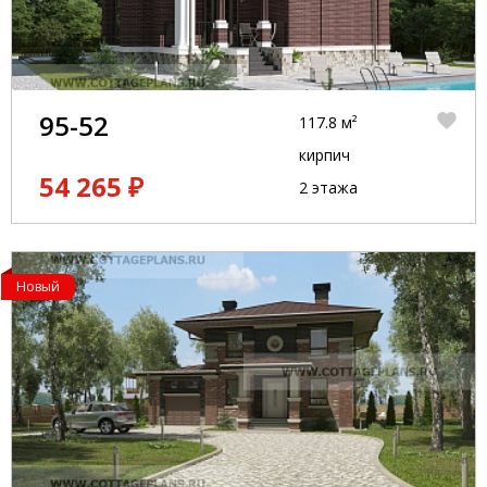
95-52
117.8 м²
кирпич
54 265 ₽
2 этажа
Новый