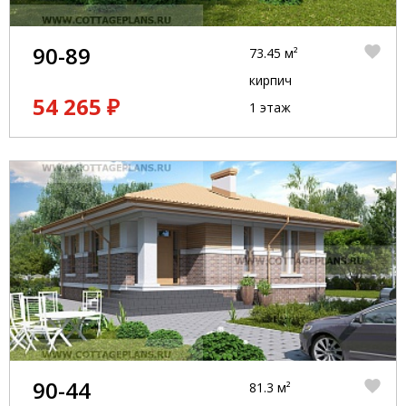
90-89
73.45 м²
кирпич
54 265 ₽
1 этаж
90-44
81.3 м²