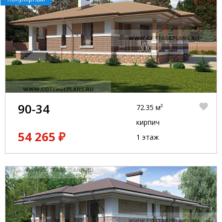
90-34
72.35 м²
кирпич
54 265 ₽
1 этаж