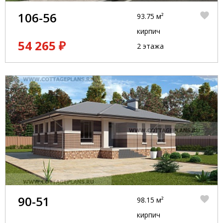
106-56
93.75 м²
кирпич
54 265 ₽
2 этажа
90-51
98.15 м²
кирпич