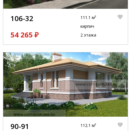
106-32
111.1 м²
кирпич
54 265 ₽
2 этажа
90-91
112.1 м²