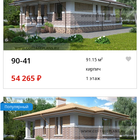
90-41
91.15 м²
кирпич
54 265 ₽
1 этаж
Популярный