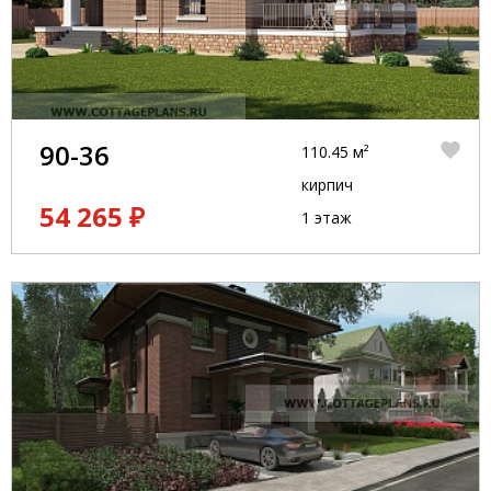
90-36
110.45 м²
кирпич
54 265 ₽
1 этаж