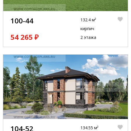
100-44
132.4 м²
кирпич
54 265 ₽
2 этажа
104-52
134.55 м²