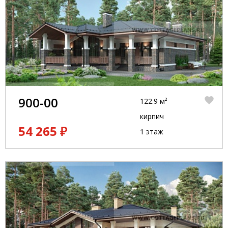
900-00
122.9 м²
кирпич
54 265 ₽
1 этаж