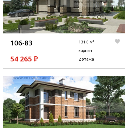
106-83
131.8 м²
кирпич
54 265 ₽
2 этажа