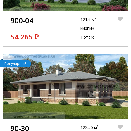
900-04
121.6 м²
кирпич
54 265 ₽
1 этаж
Популярный
90-30
122.55 м²