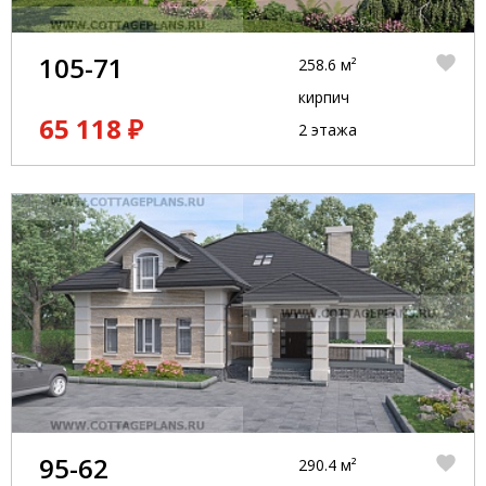
105-71
258.6 м²
кирпич
65 118 ₽
2 этажа
95-62
290.4 м²