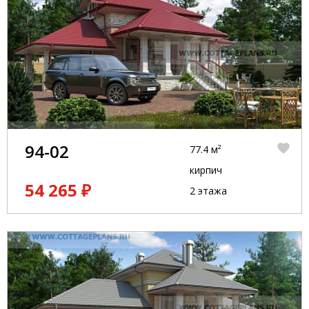
94-02
77.4 м²
кирпич
54 265 ₽
2 этажа