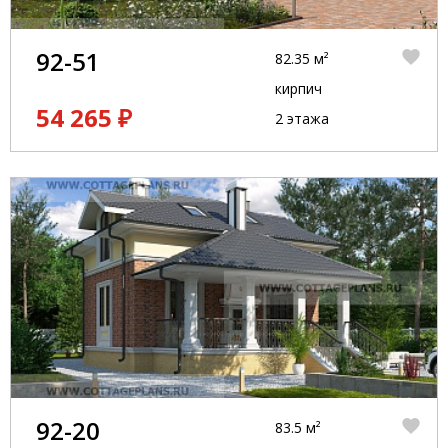
92-51
82.35 м²
кирпич
54 265 ₽
2 этажа
92-20
83.5 м²