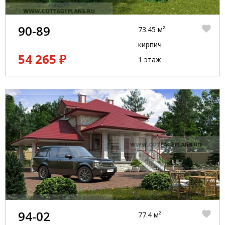
90-89
73.45 м²
кирпич
54 265 ₽
1 этаж
94-02
77.4 м²