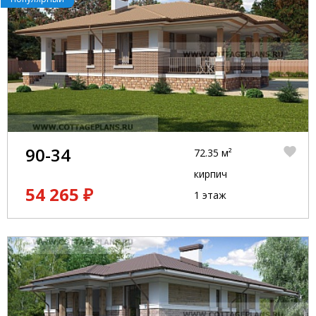
90-34
72.35 м²
кирпич
54 265 ₽
1 этаж