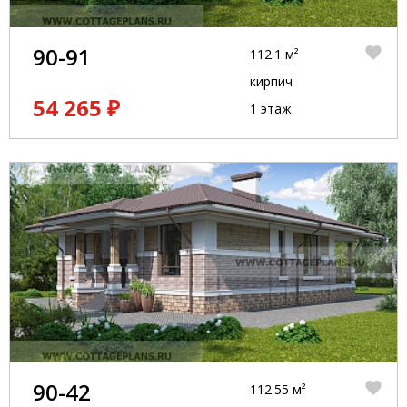
90-91
112.1 м²
кирпич
54 265 ₽
1 этаж
90-42
112.55 м²