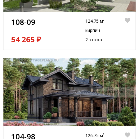
108-09
124.75 м²
кирпич
54 265 ₽
2 этажа
104-98
126.75 м²