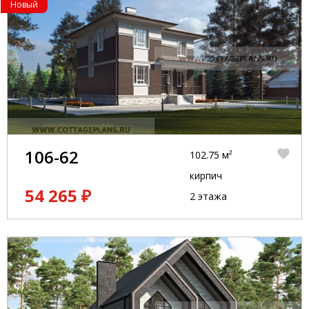
Новый
106-62
102.75 м²
кирпич
54 265 ₽
2 этажа