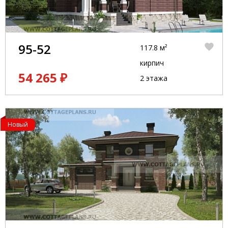
95-52
117.8 м²
кирпич
54 265 ₽
2 этажа
Новый