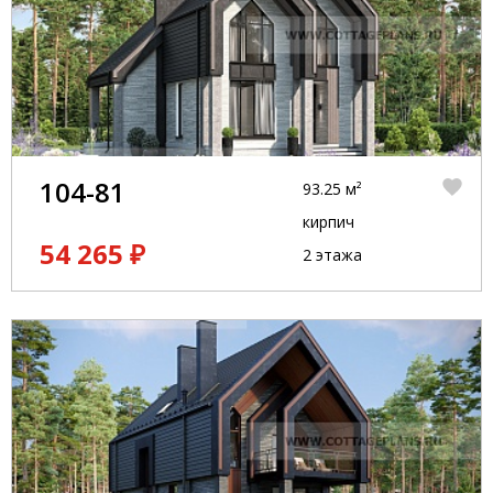
104-81
93.25 м²
кирпич
54 265 ₽
2 этажа