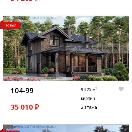
Новый
104-99
94.25 м²
кирпич
35 010 ₽
2 этажа