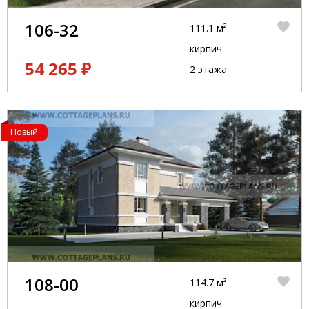
106-32
111.1 м²
кирпич
54 265 ₽
2 этажа
Новый
108-00
114.7 м²
кирпич