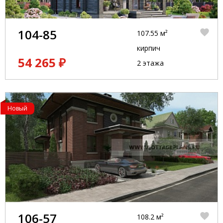
104-85
107.55 м²
кирпич
54 265 ₽
2 этажа
Новый
106-57
108.2 м²