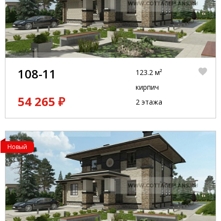
108-11
123.2 м²
кирпич
54 265 ₽
2 этажа
Новый