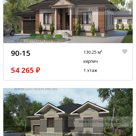
90-15
130.25 м²
кирпич
54 265 ₽
1 этаж