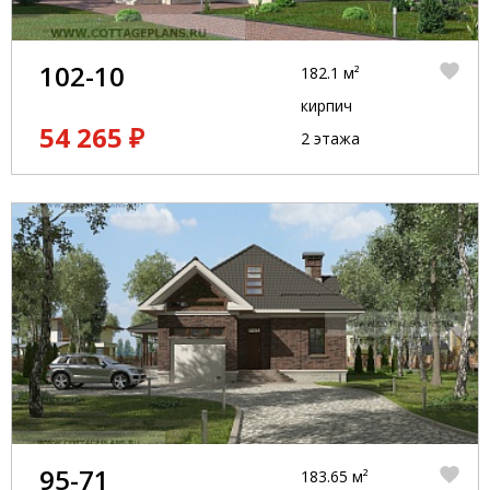
102-10
182.1 м²
кирпич
54 265 ₽
2 этажа
95-71
183.65 м²