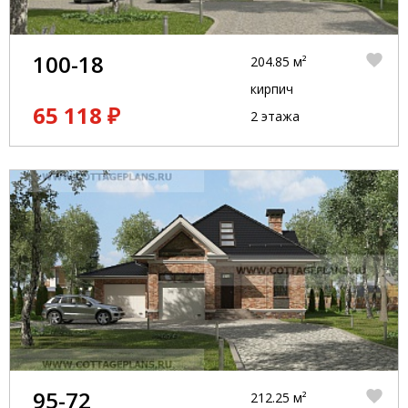
100-18
204.85 м²
кирпич
65 118 ₽
2 этажа
95-72
212.25 м²