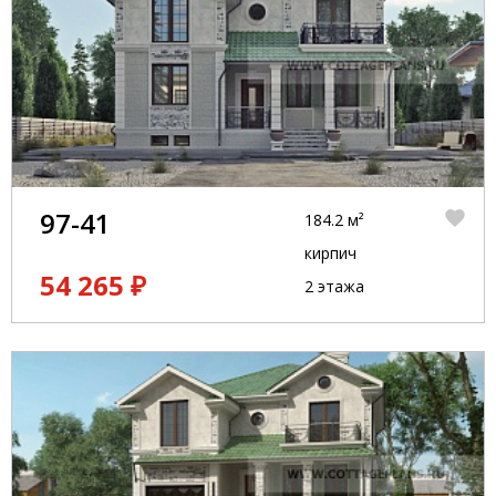
97-41
184.2 м²
кирпич
54 265 ₽
2 этажа