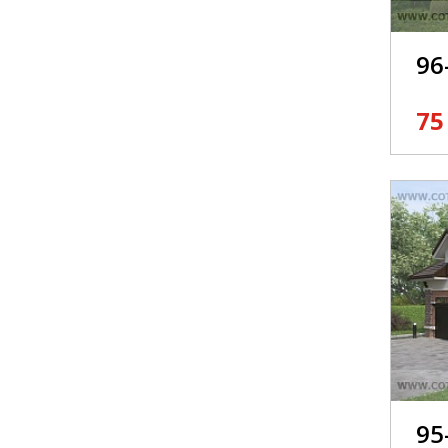
96
75
95