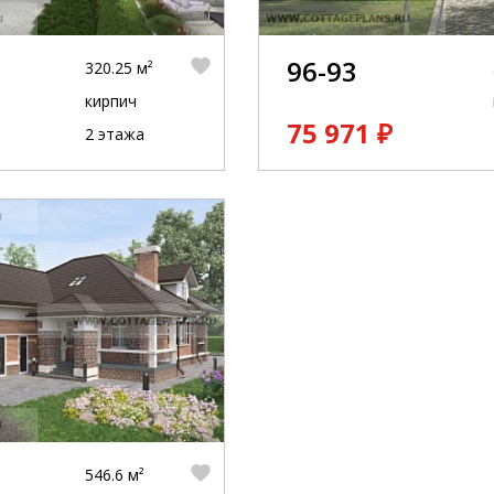
96-93
320.25 м²
кирпич
75 971 ₽
2 этажа
546.6 м²