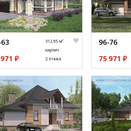
-63
96-76
312.95 м²
кирпич
 971 ₽
75 971 ₽
2 этажа