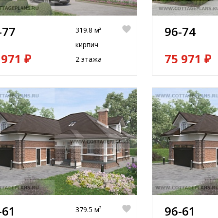
-77
96-74
319.8 м²
кирпич
 971 ₽
75 971 ₽
2 этажа
-61
96-61
379.5 м²