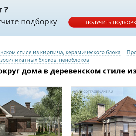
 ?
лучите подборку
ПОЛУЧИТЬ ПОДБОРК
енском стиле из кирпича, керамического блока
Про
азосиликатных блоков, пеноблоков
округ дома в деревенском стиле и