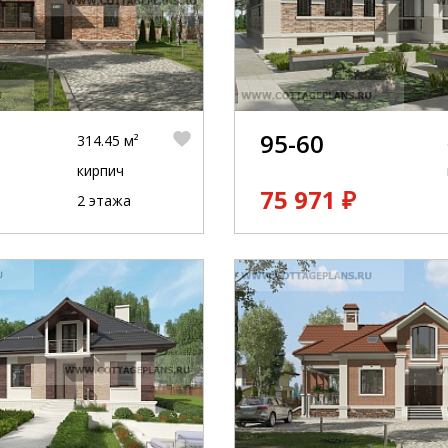
95-60
314.45 м²
кирпич
75 971 ₽
2 этажа