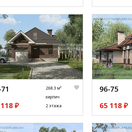
-71
96-75
268.3 м²
кирпич
 118 ₽
65 118 ₽
2 этажа