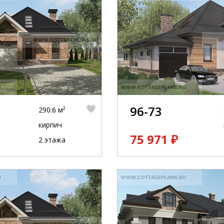
96-73
290.6 м²
кирпич
75 971 ₽
2 этажа