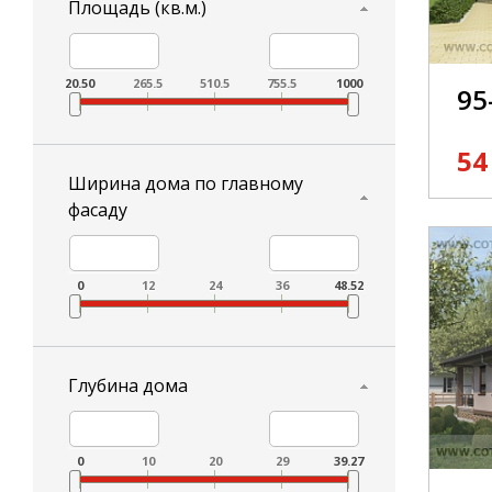
Площадь (кв.м.)
20.50
265.5
510.5
755.5
1000
95
54
Ширина дома по главному
фасаду
0
12
24
36
48.52
Глубина дома
0
10
20
29
39.27