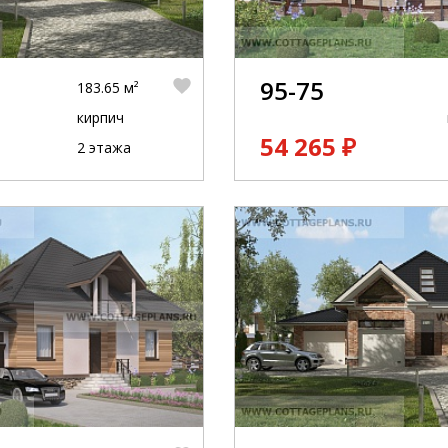
95-75
183.65 м²
кирпич
54 265 ₽
2 этажа