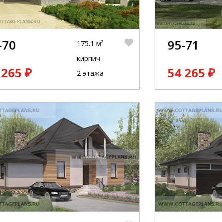
-70
95-71
175.1 м²
кирпич
 265 ₽
54 265 ₽
2 этажа