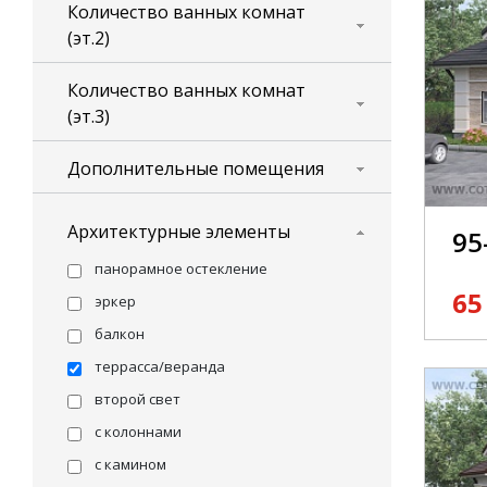
Количество ванных комнат
(эт.2)
Количество ванных комнат
(эт.3)
Дополнительные помещения
Архитектурные элементы
95
панорамное остекление
65
эркер
балкон
террасса/веранда
второй свет
с колоннами
с камином