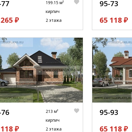
-77
95-73
199.15 м²
кирпич
 265 ₽
65 118 ₽
2 этажа
-76
95-93
213 м²
кирпич
 118 ₽
65 118 ₽
2 этажа