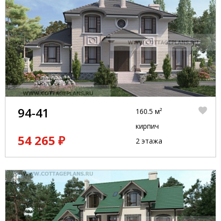
94-41
160.5 м²
кирпич
54 265 ₽
2 этажа