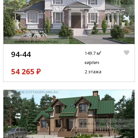
94-44
149.7 м²
кирпич
54 265 ₽
2 этажа