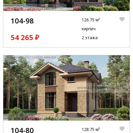
104-98
126.75 м²
кирпич
54 265 ₽
2 этажа
104-80
128.75 м²