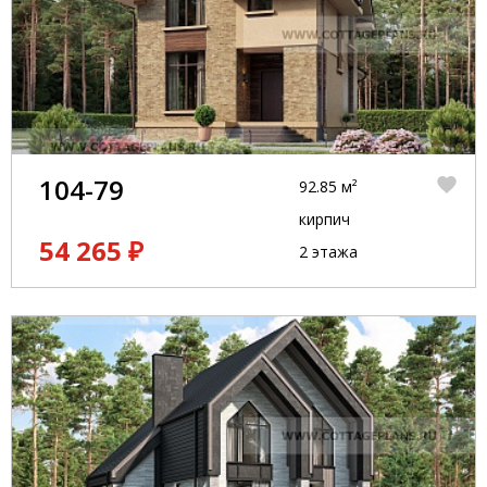
104-79
92.85 м²
кирпич
54 265 ₽
2 этажа