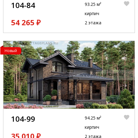
104-84
93.25 м²
кирпич
54 265 ₽
2 этажа
Новый
104-99
94.25 м²
кирпич
35 010 ₽
2 этажа